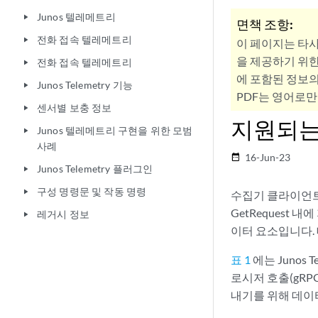
Junos 텔레메트리
play_arrow
면책 조항:
전화 접속 텔레메트리
play_arrow
이 페이지는 타
을 제공하기 위한
전화 접속 텔레메트리
play_arrow
에 포함된 정보의
Junos Telemetry 기능
play_arrow
PDF는 영어로만
센서별 보충 정보
play_arrow
지원되는
Junos 텔레메트리 구현을 위한 모범
play_arrow
사례
16-Jun-23
date_range
Junos Telemetry 플러그인
play_arrow
구성 명령문 및 작동 명령
play_arrow
수집기 클라이언트가
GetRequest
레거시 정보
play_arrow
이터 요소입니다.
표 1
에는 Junos 
로시저 호출(gRPC
내기를 위해 데이