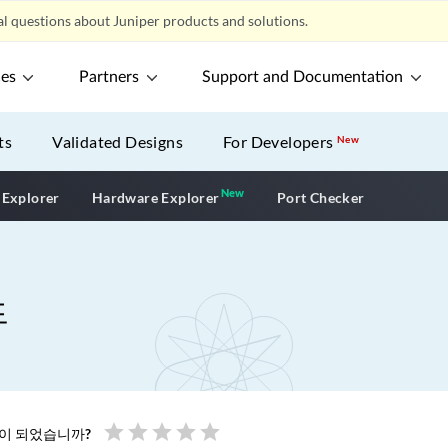
l questions about Juniper products and solutions.
ces
Partners
Support and Documentation
ts
Validated Designs
For Developers
New
New
New application
 Explorer
Hardware Explorer
Port Checker
드
star
star
star
star
star
움이 되었습니까?