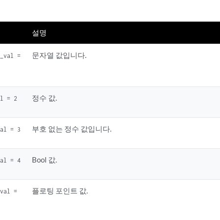
설명
문자열 값입니다.
g_val =
정수 값.
al = 2
부호 없는 정수 값입니다.
val = 3
Bool 값.
val = 4
플로팅 포인트 값.
_val =