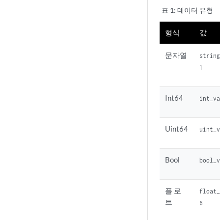
표 1:
데이터 유형
형식
값
문자열
strin
1
Int64
int_v
Uint64
uint_
Bool
bool_
플 로
float
트
6