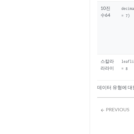
10진
decim
수64
= 7)
스칼라
leafl
라라이
= 8
데이터 유형에 대
PREVIOUS
arrow_backward