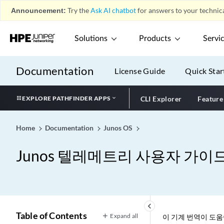
Announcement:
Try the
Ask AI chatbot
for answers to your technica
Solutions
Products
Servi
Documentation
License Guide
Quick Star
EXPLORE PATHFINDER APPS
CLI Explorer
Feature
Home
Documentation
Junos OS
Junos 텔레메트리 사용자 가이
keyboard_arrow_left
Table of Contents
Expand all
이 기계 번역이 도