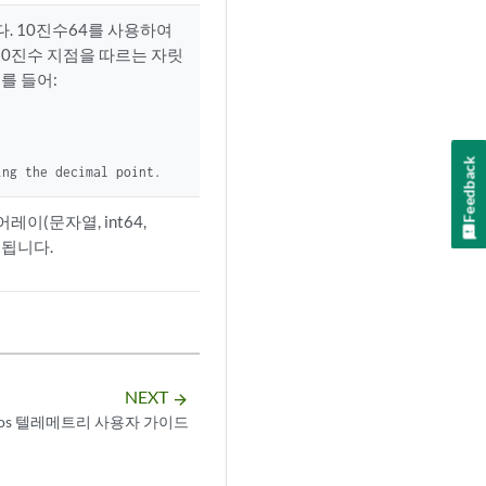
다. 10진수64를 사용하여
10진수 지점을 따르는 자릿
를 들어:
Feedback
ing the decimal point.
이(문자열, int64,
원됩니다.
NEXT
arrow_forward
nos 텔레메트리 사용자 가이드