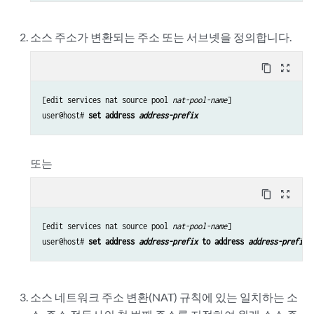
소스 주소가 변환되는 주소 또는 서브넷을 정의합니다.
content_copy
zoom_out_map
[edit services nat source pool 
nat-pool-name
]

user@host# 
set address 
address-prefix
또는
content_copy
zoom_out_map
[edit services nat source pool 
nat-pool-name
]

user@host# 
set address 
address-prefix
 to address 
address-prefix
소스 네트워크 주소 변환(NAT) 규칙에 있는 일치하는 소