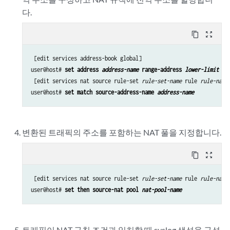
다.
content_copy
zoom_out_map
 [edit services address-book global]

user@host# 
set address 
address-name
 range-address 
lower-limit
 to
 [edit services nat source rule-set 
rule-set-name
 rule 
rule-name
]
user@host# 
set match source-address-name 
address-name
변환된 트래픽의 주소를 포함하는 NAT 풀을 지정합니다.
content_copy
zoom_out_map
 [edit services nat source rule-set 
rule-set-name
 rule 
rule-name
]
user@host# 
set then source-nat pool 
nat-pool-name
트래픽이 NAT 규칙 조건과 일치할 때 syslog 생성을 구성