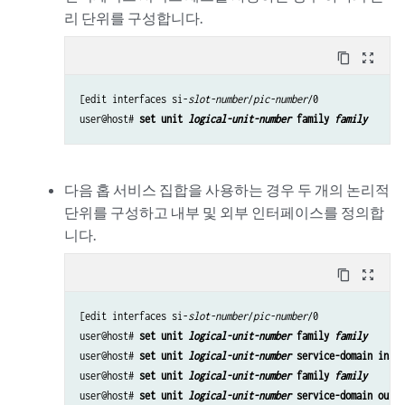
리 단위를 구성합니다.
content_copy
zoom_out_map
[edit interfaces si-
slot-number
/
pic-number
/0

user@host# 
set unit 
logical-unit-number
 family 
family
다음 홉 서비스 집합을 사용하는 경우 두 개의 논리적
단위를 구성하고 내부 및 외부 인터페이스를 정의합
니다.
content_copy
zoom_out_map
[edit interfaces si-
slot-number
/
pic-number
/0

user@host# 
set unit 
logical-unit-number
 family 
family
user@host# 
set unit 
logical-unit-number
 service-domain insid
user@host# 
set unit 
logical-unit-number
 family 
family
user@host# 
set unit 
logical-unit-number
 service-domain outsi