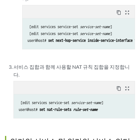
content_copy
zoom_out_map
 [edit services service-set 
service-set-name
]

 [edit services service-set 
service-set-name
]

user@host# 
set next-hop-service inside-service-interface vms
서비스 집합과 함께 사용할 NAT 규칙 집합을 지정합니
다.
content_copy
zoom_out_map
 [edit services service-set 
service-set-name
]

user@host# 
set nat-rule-sets 
rule-set-name