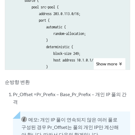
        source {

            pool src-pool {

                address 203.0.113.0/16;

                port {

                    automatic {

                        random-allocation;

                    }

                    deterministic {

                        block-size 249;

                        host address 10.1.0.1/16;

Show
more
                    }

                }

            }

순방향 변환
            rule-set set1 {

                rule det-nat {

Pr_Offset =Pr_Prefix – Base_Pr_Prefix – 개인 IP 풀의 간
                    match-direction input;

격
                    match {

                        source-address 10.1.0.0/16;

메모:
개인 IP 풀이 연속되지 않은 여러 풀로
                    }

                    then {

구성된 경우 Pr_Offset는 풀의 개인 IP만 계산해
                        source-nat {

야 합니다. 따라서 다음의 합계입니다.