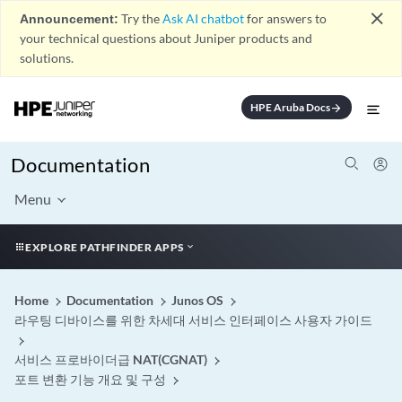
close
Announcement:
Try the
Ask AI chatbot
for answers to
your technical questions about Juniper products and
solutions.
HPE Aruba Docs
arrow_forward
Documentation
Menu
EXPLORE PATHFINDER APPS
Home
Documentation
Junos OS
라우팅 디바이스를 위한 차세대 서비스 인터페이스 사용자 가이드
서비스 프로바이더급 NAT(CGNAT)
포트 변환 기능 개요 및 구성