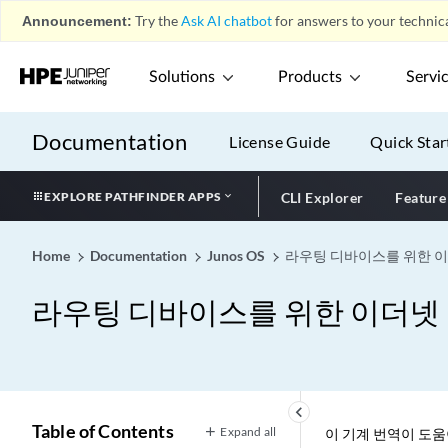
Announcement:
Try the
Ask AI chatbot
for answers to your technica
Solutions
Products
Servi
Documentation
License Guide
Quick Star
EXPLORE PATHFINDER APPS
CLI Explorer
Feature
Home
Documentation
Junos OS
라우팅 디바이스를 위한 
라우팅 디바이스를 위한 이더넷
keyboard_arrow_left
Table of Contents
Expand all
이 기계 번역이 도