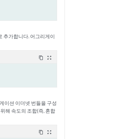
로 추가합니다. 어그리게이
content_copy
zoom_out_map
리게이션 이더넷 번들을 구성
위해 속도의 조합(즉, 혼합
content_copy
zoom_out_map