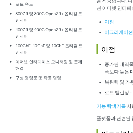
을 제공합니다. 
포트 속도
play_arrow
션 이더넷 인터페
800ZR 및 800G OpenZR+ 옵티컬 트
play_arrow
랜시버
이점
400ZR 및 400G OpenZR+ 옵티컬 트
play_arrow
어그리게이션 
랜시버
100GbE, 40GbE 및 10GbE 옵티컬 트
play_arrow
이점
랜시버
이더넷 인터페이스 모니터링 및 문제
play_arrow
증가된 대역폭
해결
폭보다 높은 
구성 명령문 및 작동 명령
play_arrow
복원력 및 가
로드 밸런싱 
기능 탐색기를
사
플랫폼과 관련된 