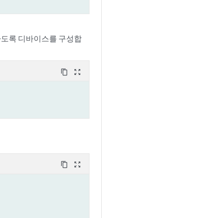
하도록 디바이스를 구성합
content_copy
zoom_out_map
content_copy
zoom_out_map