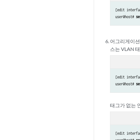
[edit interfa
user@host# 
se
어그리게이션 
스는 VLAN 
[edit interfa
user@host# 
se
태그가 없는
[edit interfa