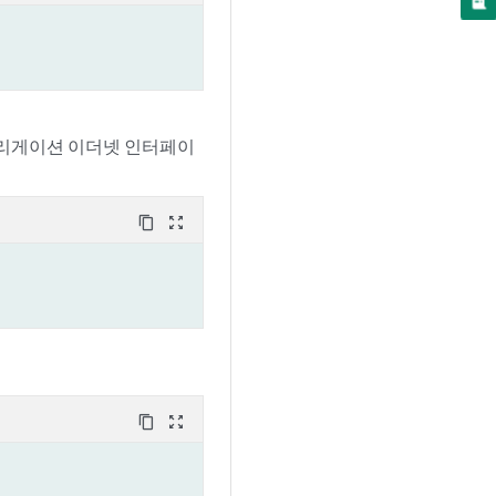
그리게이션 이더넷 인터페이
content_copy
zoom_out_map
content_copy
zoom_out_map