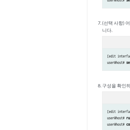
user@host# 
se
(선택 사항)
니다.
[edit interfa
user@host# 
se
구성을 확인하
[edit interfa
user@host# 
ru
user@host# 
co