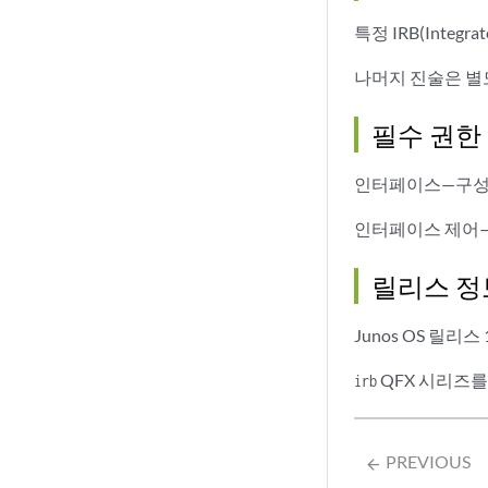
                  
특정 IRB(Integr
                  
                }

나머지 진술은 별
            }

addre
필수 권한
a
b
인터페이스—구성
p
p
인터페이스 제어—
                v
                  
릴리스 정
                 
                 
Junos OS 릴리스
                 
                 
QFX 시리즈를 
irb
                 
                  
                 
                  
PREVIOUS
arrow_backward
                 