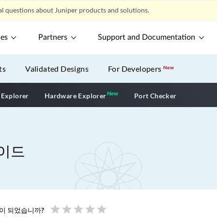
l questions about Juniper products and solutions.
ces
Partners
Support and Documentation
ts
Validated Designs
For Developers
New
New
New application
 Explorer
Hardware Explorer
Port Checker
이드
star
star
star
star
star
움이 되었습니까?