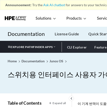
Announcement:
Try the
Ask AI chatbot
for answers to your technica
Solutions
Products
Servi
Documentation
License Guide
Quick Star
EXPLORE PATHFINDER APPS
CLI Explorer
Feature
Home
Documentation
Junos OS
스위치용 인터페이스 사용자 가
keyboard_arrow_left
Table of Contents
Expand all
이 기계 번역이 도