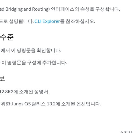
  input;

ated Bridging and Routing) 인터페이스의 속성을 구성합니다.
  output;

도로 설명됩니다.
CLI Explorer
를 참조하십시오.
ss
ipv4-address
 {

 수준
rp
ip-address
 (mac | multicast-mac) 
mac-address
 <publish>;

roadcast
address
;

에서 이 명령문을 확인합니다.
referred
;

rimary
;

이 명령문을 구성에 추가합니다.
rrp-group 
group-number
 {

  (accept-data | no-accept-data);

보
   advertise–interval 
seconds
;

   advertisements-threshold 
number
; 

 12.3R2에 소개된 성명서.
   authentication-key 
key
;

   authentication-type 
authentication
;

위한 Junos OS 릴리스 13.2에 소개된 옵션입니다.
   fast-interval 
milliseconds
;

  (preempt | no-preempt) {

       hold-time 
seconds
;

  }

   priority 
number
;

스위치