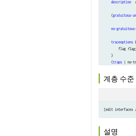
description
 
    (
gratuitous-a
no-gratuitous
traceoptions
 {
        flag 
flag
;
    }

    (
traps
 | no-tr
unit
logical-
accountin
계층 수준
bandwidth
enhanced-
disable
;

        encapsula
[edit interfaces 
        family ine
            accoun
                de
설명
                so