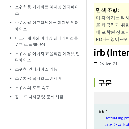
스위치용 기가비트 이더넷 인터페이
play_arrow
면책 조항:
스
이 페이지는 타
스위치용 어그리게이션 이더넷 인터
play_arrow
을 제공하기 위한
페이스
에 포함된 정보의
어그리게이션 이더넷 인터페이스를
play_arrow
PDF는 영어로만
위한 로드 밸런싱
irb (Inte
스위치용 에너지 효율적인 이더넷 인
play_arrow
터페이스
26-Jan-21
date_range
스위칭 인터페이스 기능
play_arrow
스위치용 옵티컬 트랜시버
play_arrow
구문
스위치의 포트 속도
play_arrow
정보 모니터링 및 문제 해결
play_arrow
irb {

accounting-pr
arp-l2-valida