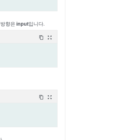
 방향은
input
입니다.
content_copy
zoom_out_map
content_copy
zoom_out_map
.