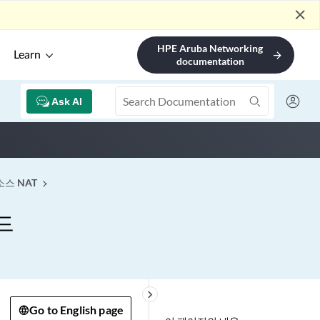
close
HPE Aruba Networking
Learn
arrow_forward
documentation
Ask AI
소스 NAT
이드
keyboard_arrow_right
Go to English page