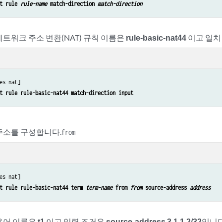
t rule 
rule-name
 match-direction 
match-direction
네트워크 주소 변환(NAT) 규칙 이름은
rule-basic-nat44
이고 일치
es nat]

t rule rule-basic-nat44 match-direction input
주소를 구성합니다.
from
es nat]

t rule rule-basic-nat44 term 
term-name
 from 
from
 source-address 
address
용어 이름은
t1
이고 입력 조건은
source-address 3.1.1.2/32
입니다