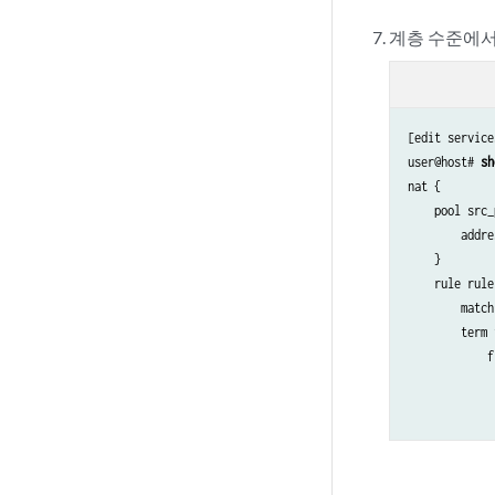
계층 수준에
[edit service
user@host# 
sh
nat {

    pool src_
        addre
    }

    rule rule
        match
        term 
            f
             
             
             
            }

            t