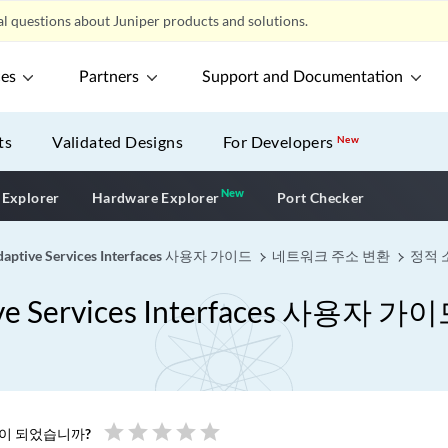
l questions about Juniper products and solutions.
ces
Partners
Support and Documentation
ts
Validated Designs
For Developers
New
New
New application
 Explorer
Hardware Explorer
Port Checker
ve Services Interfaces 사용자 가이드
네트워크 주소 변환
정적 
ervices Interfaces 사용자 가
star
star
star
star
star
움이 되었습니까?