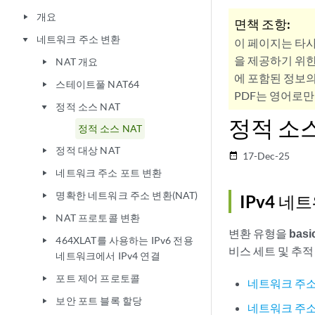
개요
play_arrow
면책 조항:
네트워크 주소 변환
play_arrow
이 페이지는 타
을 제공하기 위한
NAT 개요
play_arrow
에 포함된 정보의
스테이트풀 NAT64
play_arrow
PDF는 영어로만
정적 소스 NAT
play_arrow
정적 소스
정적 소스 NAT
정적 대상 NAT
play_arrow
17-Dec-25
date_range
네트워크 주소 포트 변환
play_arrow
명확한 네트워크 주소 변환(NAT)
play_arrow
IPv4 
NAT 프로토콜 변환
play_arrow
변환 유형을
basi
464XLAT를 사용하는 IPv6 전용
play_arrow
비스 세트 및 추적
네트워크에서 IPv4 연결
포트 제어 프로토콜
play_arrow
네트워크 주소 
보안 포트 블록 할당
play_arrow
네트워크 주소