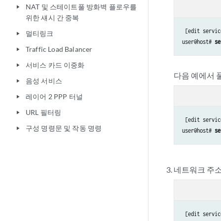
NAT 및 스테이트풀 방화벽 플로우를
play_arrow
위한 섀시 간 중복
 [edit servic
멀티링크
play_arrow
user@host# 
se
Traffic Load Balancer
play_arrow
서비스 카드 이중화
play_arrow
다음 예에서 
음성 서비스
play_arrow
레이어 2 PPP 터널
play_arrow
URL 필터링
play_arrow
 [edit servic
구성 명령문 및 작동 명령
play_arrow
user@host# 
se
네트워크 주소
 [edit servic