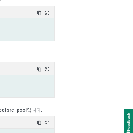
content_copy
zoom_out_map
content_copy
zoom_out_map
ool src_pool
입니다.
Feedback
content_copy
zoom_out_map