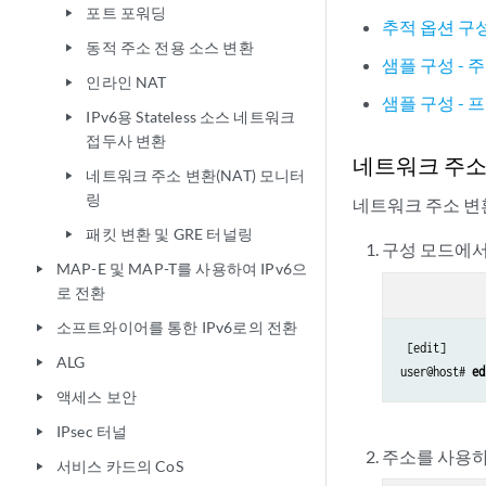
포트 포워딩
play_arrow
추적 옵션 구
동적 주소 전용 소스 변환
play_arrow
샘플 구성 - 
인라인 NAT
play_arrow
샘플 구성 - 
IPv6용 Stateless 소스 네트워크
play_arrow
접두사 변환
네트워크 주소 
네트워크 주소 변환(NAT) 모니터
play_arrow
링
네트워크 주소 변환
패킷 변환 및 GRE 터널링
play_arrow
구성 모드에서
MAP-E 및 MAP-T를 사용하여 IPv6으
play_arrow
로 전환
소프트와이어를 통한 IPv6로의 전환
play_arrow
 [edit]

ALG
play_arrow
user@host# 
ed
액세스 보안
play_arrow
IPsec 터널
play_arrow
주소를 사용하
서비스 카드의 CoS
play_arrow