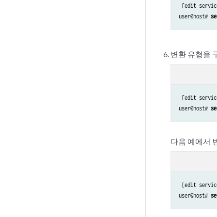
 [edit servic
user@host# 
se
변환 유형을 
 [edit servic
user@host# 
se
다음 예에서 
 [edit servic
user@host# 
se