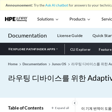
Announcement:
Try the
Ask AI chatbot
for answers to your technica
Solutions
Products
Servi
Documentation
License Guide
Quick Star
EXPLORE PATHFINDER APPS
CLI Explorer
Feature
Home
Documentation
Junos OS
라우팅 디바이스를 위한 Adapti
라우팅 디바이스를 위한 Adaptive S
keyboard_arrow_left
Table of Contents
Expand all
이 기계 번역이 도