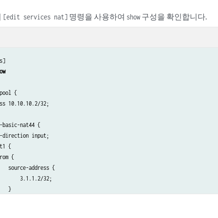
서
명령을 사용하여
구성을 확인합니다.
[edit services nat]
show
s]

ow
pool {

ss 10.10.10.2/32;

-basic-nat44 {

-direction input;

t1 {

rom {

   source-address {

       3.1.1.2/32;

   }

hen {
