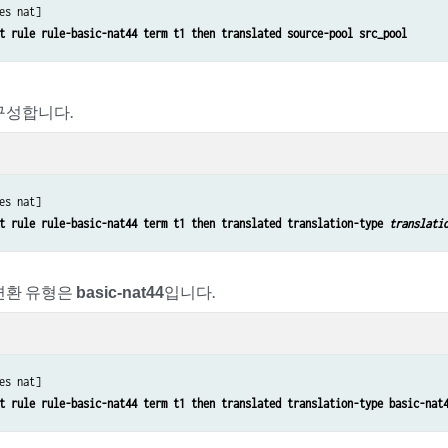
es nat]

t rule rule-basic-nat44 term t1 then translated source-pool src_pool
구성합니다.
es nat]

t rule rule-basic-nat44 term t1 then translated translation-type 
translati
변환 유형은
basic-nat44
입니다.
es nat]

t rule rule-basic-nat44 term t1 then translated translation-type basic-nat