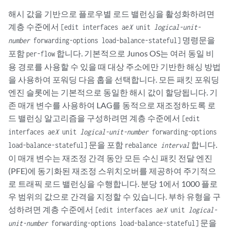
해시 값을 기반으로 플로우별 로드 밸런싱을 활성화하려면
계층 수준에서
[edit interfaces ae
X
unit
logical-unit-
명령문을
number
forwarding-options load-balance-stateful]
포함
합니다. 기본적으로 Junos OS는 여러 동일 비
per-flow
용 경로를 사용할 수 있을 때 대상 주소에만 기반한 해싱 방법
을 사용하여 포워딩 다음 홉을 선택합니다. 모든 패킷 포워딩
엔진 슬롯에는 기본적으로 동일한 해시 값이 할당됩니다. 기
존 매개 변수를 사용하여 LAG를 동적으로 재조정하도록 로
드 밸런싱 알고리즘을 구성하려면 계층 수준에서
[edit
interfaces ae
X
unit
logical-unit-number
forwarding-options
문을 포함
합니다.
load-balance-stateful]
rebalance
interval
이 매개 변수는 재조정 간격 동안 모든 수신 패킷 전달 엔진
(PFE)에 동기화된 재조정 스위치오버를 제공하여 주기적으
로 트래픽 로드 밸런싱을 수행합니다. 분당 1에서 1000 플로
우 범위의 값으로 간격을 지정할 수 있습니다. 부하 유형을 구
성하려면 계층 수준에서
[edit interfaces ae
X
unit
logical-
문을
unit-number
forwarding-options load-balance-stateful]