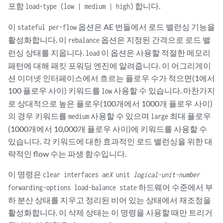
포함
합니다.
load-type (low | medium | high)
이
옵션은 AE 번들에서 로드 밸런싱 기능을
stateful per-flow
활성화합니다. 이
옵션은 지정된 간격으로 로드 밸
rebalance
런싱 상태를 지웁니다.
이 옵션은 사용할 적절한 메모리
load
패턴에 대해 패킷 포워딩 엔진에 알려줍니다. 이 어그리게이
션 이더넷 인터페이스에서 흐르는 플로우 수가 적으면(1에서
100 플로우 사이) 키워드를
사용할 수 있습니다. 마찬가지
low
로 상대적으로 높은 플로우(100개에서 1000개 플로우 사이)
의 경우 키워드를
사용할 수 있으며
최대 플로우
medium
large
(1000개에서 10,000개 플로우 사이)에 키워드를 사용할 수
있습니다. 각 키워드에 대한 효과적인 로드 밸런싱을 위한 대
략적인 flow 수는 파생 함수입니다.
이 명령은
clear interfaces ae
X
unit
logical-unit-number
하드웨어 수준에서 부
forwarding-options load-balance state
하 분산 상태를 지우고 정리된 비어 있는 상태에서 재조정을
활성화합니다. 이 삭제 상태는 이 명령을 사용할 때만 트리거