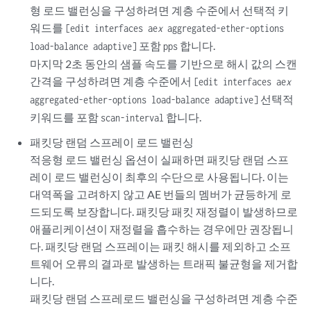
형 로드 밸런싱을 구성하려면 계층 수준에서 선택적 키
워드를
[edit interfaces ae
x
aggregated-ether-options
포함
합니다.
load-balance adaptive]
pps
마지막 2초 동안의 샘플 속도를 기반으로 해시 값의 스캔
간격을 구성하려면 계층 수준에서
[edit interfaces ae
x
선택적
aggregated-ether-options load-balance adaptive]
키워드를 포함
합니다.
scan-interval
패킷당 랜덤 스프레이 로드 밸런싱
적응형 로드 밸런싱 옵션이 실패하면 패킷당 랜덤 스프
레이 로드 밸런싱이 최후의 수단으로 사용됩니다. 이는
대역폭을 고려하지 않고 AE 번들의 멤버가 균등하게 로
드되도록 보장합니다. 패킷당 패킷 재정렬이 발생하므로
애플리케이션이 재정렬을 흡수하는 경우에만 권장됩니
다. 패킷당 랜덤 스프레이는 패킷 해시를 제외하고 소프
트웨어 오류의 결과로 발생하는 트래픽 불균형을 제거합
니다.
패킷당 랜덤 스프레로드 밸런싱을 구성하려면 계층 수준