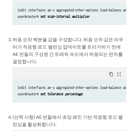
[edit interfaces ae-
x
 aggregated-ether-options load-balance adapt
user@router# 
set scan-interval 
multiplier
허용 오차 백분율 값을 구성합니다. 허용 오차 값은 라우
터가 적응형 로드 밸런싱 업데이트를 트리거하기 전에
AE 번들의 구성원 간 트래픽 속도에서 허용되는 편차를
결정합니다.
content_copy
zoom_out_map
[edit interfaces ae-
x
 aggregated-ether-options load-balance adapt
user@router# 
set tolerance 
percentage
(선택 사항) AE 번들에서 초당 패킷 기반 적응형 로드 밸
런싱을 활성화합니다.