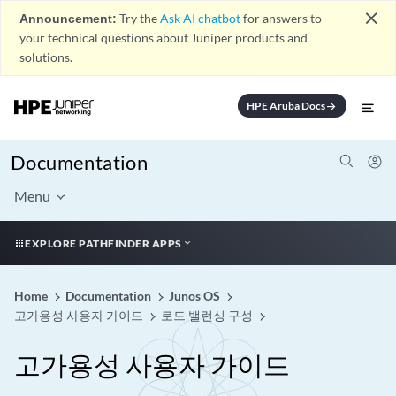
close
Announcement:
Try the
Ask AI chatbot
for answers to
your technical questions about Juniper products and
solutions.
HPE Aruba Docs
arrow_forward
Documentation
Menu
EXPLORE PATHFINDER APPS
Home
Documentation
Junos OS
고가용성 사용자 가이드
로드 밸런싱 구성
고가용성 사용자 가이드