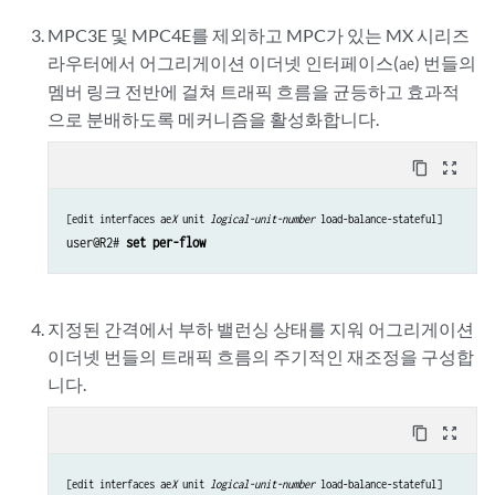
MPC3E 및 MPC4E를 제외하고 MPC가 있는 MX 시리즈
라우터에서 어그리게이션 이더넷 인터페이스(
) 번들의
ae
멤버 링크 전반에 걸쳐 트래픽 흐름을 균등하고 효과적
으로 분배하도록 메커니즘을 활성화합니다.
content_copy
zoom_out_map
[edit interfaces ae
X
 unit 
logical-unit-number
 load-balance-stateful]
user@R2# 
set per-flow
지정된 간격에서 부하 밸런싱 상태를 지워 어그리게이션
이더넷 번들의 트래픽 흐름의 주기적인 재조정을 구성합
니다.
content_copy
zoom_out_map
[edit interfaces ae
X
 unit 
logical-unit-number
 load-balance-stateful]