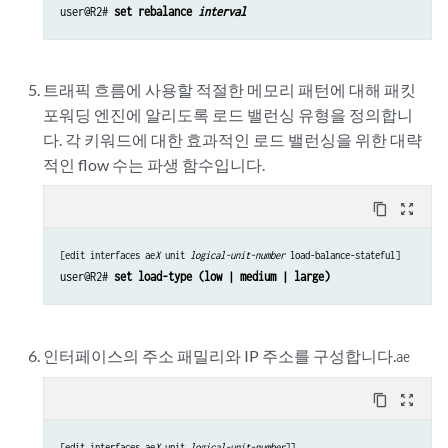
user@R2# 
set rebalance 
interval
트래픽 흐름에 사용할 적절한 메모리 패턴에 대해 패킷
포워딩 엔진에 알리도록 로드 밸런싱 유형을 정의합니
다. 각 키워드에 대한 효과적인 로드 밸런싱을 위한 대략
적인 flow 수는 파생 함수입니다.
content_copy
zoom_out_map
[edit interfaces ae
X
 unit 
logical-unit-number
 load-balance-stateful]
user@R2# 
set load-type (low | medium | large)
인터페이스의 주소 패밀리와 IP 주소를 구성합니다.
ae
content_copy
zoom_out_map
[edit interfaces ae
X
 unit 
logical-unit-number
]]