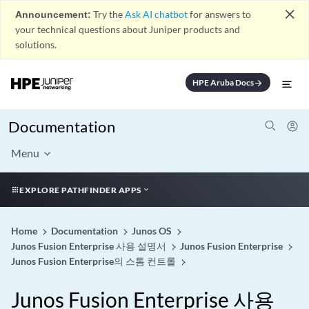
close
Announcement:
Try the
Ask AI chatbot
for answers to
your technical questions about Juniper products and
solutions.
HPE Aruba Docs
arrow_forward
Documentation
Menu
EXPLORE PATHFINDER APPS
Home
Documentation
Junos OS
Junos Fusion Enterprise 사용 설명서
Junos Fusion Enterprise
Junos Fusion Enterprise의 스톰 컨트롤
Junos Fusion Enterprise 사용