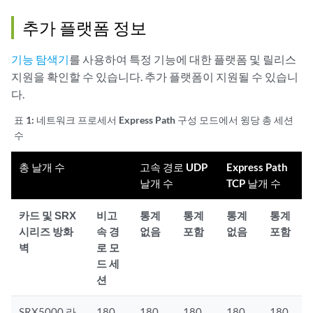
추가 플랫폼 정보
기능 탐색기
를 사용하여 특정 기능에 대한 플랫폼 및 릴리스
지원을 확인할 수 있습니다. 추가 플랫폼이 지원될 수 있습니
다.
표 1:
네트워크 프로세서 Express Path 구성 모드에서 윙당 총 세션
수
총 날개 수
고속 경로 UDP
Express Path
날개 수
TCP 날개 수
카드 및 SRX
비고
통계
통계
통계
통계
시리즈 방화
속 경
없음
포함
없음
포함
벽
로 모
드 세
션
SRX5000 라
180
180
180
180
180