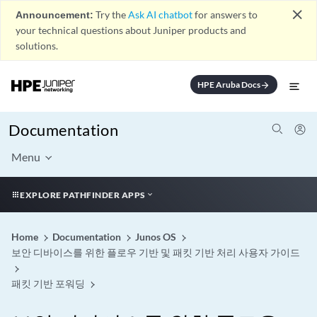
close
Announcement:
Try the
Ask AI chatbot
for answers to
your technical questions about Juniper products and
solutions.
HPE Aruba Docs
arrow_forward
Documentation
Menu
EXPLORE PATHFINDER APPS
Home
Documentation
Junos OS
보안 디바이스를 위한 플로우 기반 및 패킷 기반 처리 사용자 가이드
패킷 기반 포워딩