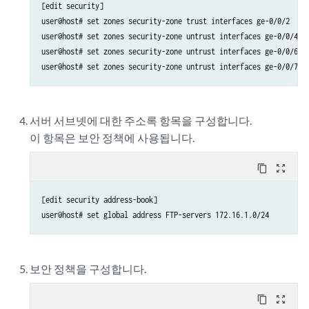
[edit security]

user@host# set zones security-zone trust interfaces ge-0/0/2

user@host# set zones security-zone untrust interfaces ge-0/0/4

user@host# set zones security-zone untrust interfaces ge-0/0/6

서버 서브넷에 대한 주소록 항목을 구성합니다.
이 항목은 보안 정책에 사용됩니다.
content_copy
zoom_out_map
[edit security address-book]

보안 정책을 구성합니다.
content_copy
zoom_out_map