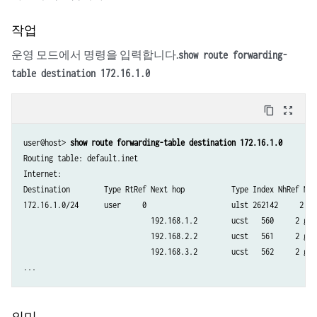
            then {

                permit;

작업
            }

운영 모드에서 명령을 입력합니다.
        }

show route forwarding-
    }

table destination 172.16.1.0
}

zones {

content_copy
zoom_out_map
    security-zone trust {

        interfaces {

user@host> 
show route forwarding-table destination 172.16.1.0
            ge-0/0/2.0;

Routing table: default.inet

        }

Internet:

    }

Destination        Type RtRef Next hop           Type Index NhRef Neti
    security-zone untrust {

172.16.1.0/24      user     0                    ulst 262142     2

        interfaces {

                              192.168.1.2        ucst   560     2 ge-0
            ge-0/0/4.0;

                              192.168.2.2        ucst   561     2 ge-0
            ge-0/0/6.0;

                              192.168.3.2        ucst   562     2 ge-0
            ge-0/0/7.0;

...
        }

    }

}

의미