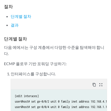
set security address-book global address FTP-servers 172.16.1.0/24
절차
set security policies from-zone trust to-zone untrust policy permit-f
set security policies from-zone trust to-zone untrust policy permit-f
단계별 절차
set security policies from-zone trust to-zone untrust policy permit-f
결과
set security policies from-zone trust to-zone untrust policy permit-f
## ECMP routing policy ##
set policy-options policy-statement load-balancing-policy then load-b
단계별 절차
set routing-options forwarding-table export load-balancing-policy
다음 예에서는 구성 계층에서 다양한 수준을 탐색해야 합니
다.
ECMP 플로우 기반 포워딩 구성하기:
인터페이스를 구성합니다.
content_copy
zoom_out_map
[edit interaces]

user@host# set ge-0/0/2 unit 0 family inet address 192.168.4.1/24
user@host# set ge-0/0/4 unit 0 family inet address 192.168.1.1/24