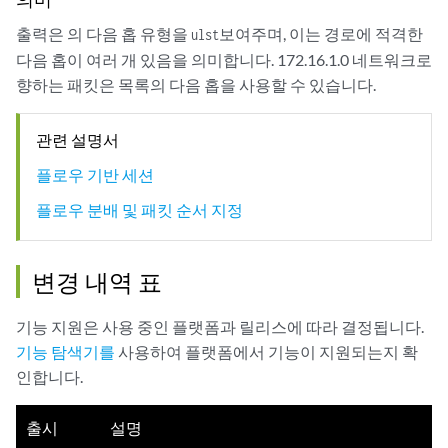
user@host# 
show policy-options
policy-statement load-balancing-policy {

출력은 의 다음 홉 유형을
보여주며, 이는 경로에 적격한
ulst
    then {

다음 홉이 여러 개 있음을 의미합니다. 172.16.1.0 네트워크로
        load-balance per-flow;

향하는 패킷은 목록의 다음 홉을 사용할 수 있습니다.
    }

관련 설명서
플로우 기반 세션
플로우 분배 및 패킷 순서 지정
변경 내역 표
기능 지원은 사용 중인 플랫폼과 릴리스에 따라 결정됩니다.
기능 탐색기를
사용하여 플랫폼에서 기능이 지원되는지 확
인합니다.
출시
설명