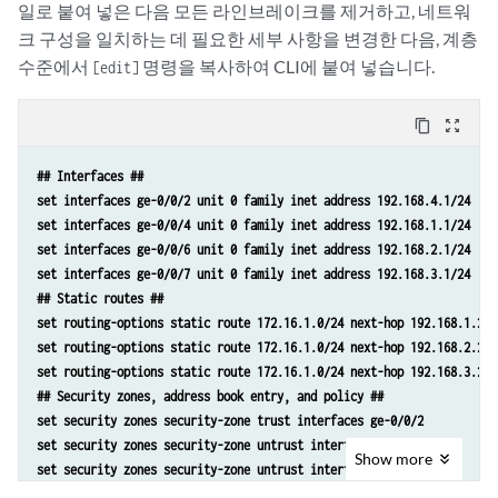
일로 붙여 넣은 다음 모든 라인브레이크를 제거하고, 네트워
크 구성을 일치하는 데 필요한 세부 사항을 변경한 다음, 계층
수준에서
명령을 복사하여 CLI에 붙여 넣습니다.
[edit]
content_copy
zoom_out_map
## Interfaces ##
set interfaces ge-0/0/2 unit 0 family inet address 192.168.4.1/24
set interfaces ge-0/0/4 unit 0 family inet address 192.168.1.1/24
set interfaces ge-0/0/6 unit 0 family inet address 192.168.2.1/24
set interfaces ge-0/0/7 unit 0 family inet address 192.168.3.1/24
## Static routes ##
set routing-options static route 172.16.1.0/24 next-hop 192.168.1.2
set routing-options static route 172.16.1.0/24 next-hop 192.168.2.2
set routing-options static route 172.16.1.0/24 next-hop 192.168.3.2
## Security zones, address book entry, and policy ##
set security zones security-zone trust interfaces ge-0/0/2
set security zones security-zone untrust interfaces ge-0/0/4
Show
more
set security zones security-zone untrust interfaces ge-0/0/6
set security zones security-zone untrust interfaces ge-0/0/7