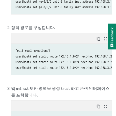
user@host# set ge-0/0/6 unit 0 family inet address 192.168.2.1/24
정적 경로를 구성합니다.
Feedback
content_copy
zoom_out_map
[edit routing-options]

user@host# set static route 172.16.1.0/24 next-hop 192.168.1.2

user@host# set static route 172.16.1.0/24 next-hop 192.168.2.2

및
보안 영역을 생성
하고 관련 인터페이스
untrust
trust
를 포함합니다.
content_copy
zoom_out_map