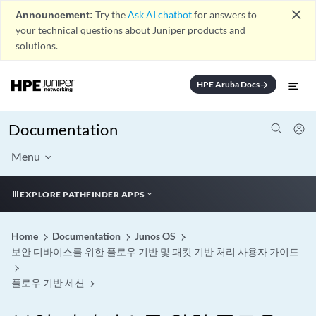
close
Announcement:
Try the
Ask AI chatbot
for answers to
your technical questions about Juniper products and
solutions.
HPE Aruba Docs
arrow_forward
Documentation
Menu
EXPLORE PATHFINDER APPS
Home
Documentation
Junos OS
보안 디바이스를 위한 플로우 기반 및 패킷 기반 처리 사용자 가이드
플로우 기반 세션