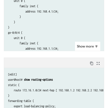
    unit 0 {

        family inet {

            address 192.168.4.1/24;

        }

    }

}

ge-0/0/4 {

    unit 0 {

        family inet {

Show
more
            address 192.168.1.1/24;

        }

    }

content_copy
zoom_out_map
}

ge-0/0/6 {

[edit]

    unit 0 {

user@host# 
show routing-options
        family inet {

static {

            address 192.168.2.1/24;

    route 172.16.1.0/24 next-hop [ 192.168.1.2 192.168.2.2 192.168.3.2
        }

}

    }

forwarding-table {

}

    export load-balancing-policy;

ge-0/0/7 {
