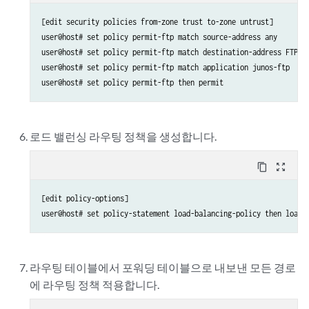
[edit security policies from-zone trust to-zone untrust]

user@host# set policy permit-ftp match source-address any

user@host# set policy permit-ftp match destination-address FTP-se
user@host# set policy permit-ftp match application junos-ftp

로드 밸런싱 라우팅 정책을 생성합니다.
content_copy
zoom_out_map
[edit policy-options]

라우팅 테이블에서 포워딩 테이블으로 내보낸 모든 경로
에 라우팅 정책 적용합니다.