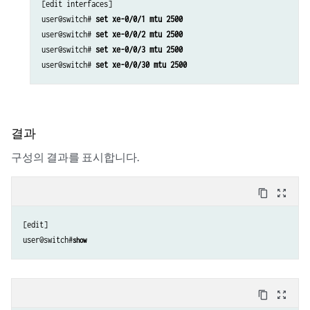
[edit interfaces]

user@switch# 
set xe-0/0/1 mtu 2500
user@switch# 
set xe-0/0/2 mtu 2500
user@switch# 
set xe-0/0/3 mtu 2500
user@switch# 
set xe-0/0/30 mtu 2500
결과
구성의 결과를 표시합니다.
content_copy
zoom_out_map
[edit]

user@switch#
show 
content_copy
zoom_out_map