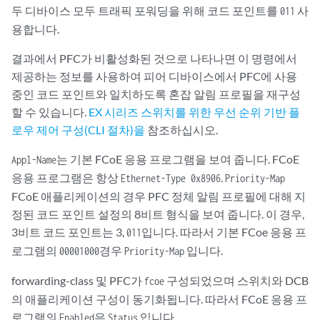
두 디바이스 모두 트래픽 포워딩을 위해 코드 포인트를
사
011
          100                 Disabled 

                default-sched {

          011                 Enabled

용합니다.
                    buffer-size percent 17;

          110                 Disabled 

                }

결과에서 PFC가 비활성화된 것으로 나타나면 이 명령에서
          111                 Disabled 

            }

제공하는 정보를 사용하여 피어 디바이스에서 PFC에 사용
        }

중인 코드 포인트와 일치하도록 혼잡 알림 프로필을 재구성
    }

    ethernet-switching-options {

할 수 있습니다.
EX 시리즈 스위치를 위한 우선 순위 기반 플
      Peer-Advertisement:

        secure-access-port {

로우 제어 구성(CLI 절차)을
참조하십시오.
        Enable: Yes, Willing: No, Error: No

            interface xe-0/0/30.0 {

        Maximum Traffic Classes capable to support PFC: 6

                fcoe-trusted;

는 기본 FCoE 응용 프로그램을 보여 줍니다. FCoE
Appl-Name
            }

응용 프로그램은 항상
.
Ethernet-Type 0x8906
Priority-Map
            vlan fcoe-vlan {

FCoE 애플리케이션의 경우 PFC 정체 알림 프로필에 대해 지
        Code Point          Admin Mode

                examine-fip {

정된 코드 포인트 설정의 8비트 형식을 보여 줍니다. 이 경우,
          000                 Disabled 

                    fc-map 0x0EFC03;

3비트 코드 포인트는 3,
입니다. 따라서 기본 FCoe 응용 프
          001                 Disabled 

011
                }

          010                 Disabled 

로그램의
경우
입니다.
            }

00001000
Priority-Map
          011                 Disabled 

        }

          100                 Disabled 

forwarding-class 및 PFC가
구성되었으며 스위치와 DCB
fcoe
          011                 Enabled 

의 애플리케이션 구성이 동기화됩니다. 따라서 FCoE 응용 프
          110                 Disabled 

로그램의
은
입니다.
Enabled
Status