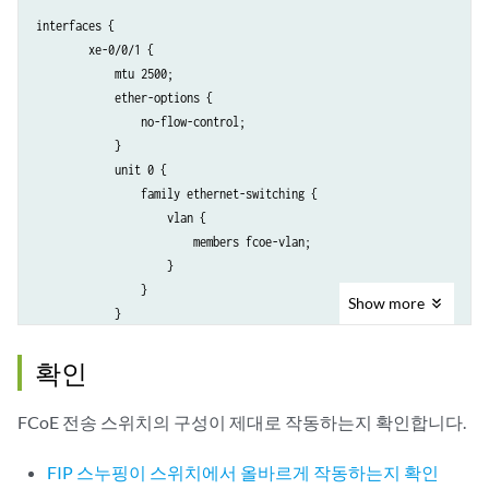
interfaces {

        xe-0/0/1 {

            mtu 2500;

            ether-options {

                no-flow-control;

            }

            unit 0 {

                family ethernet-switching {

                    vlan {

                        members fcoe-vlan;

                    }

                }

Show
more
            }

        }

        xe-0/0/2 {

확인
            mtu 2500;

            ether-options {

FCoE 전송 스위치의 구성이 제대로 작동하는지 확인합니다.
                no-flow-control;

            }

FIP 스누핑이 스위치에서 올바르게 작동하는지 확인
            unit 0 {
