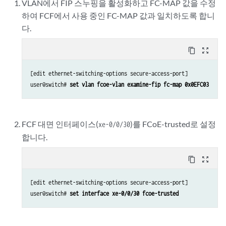
VLAN에서 FIP 스누핑을 활성화하고 FC-MAP 값을 수정
set class-of-service forwarding-classes class fcoe queue-num 3
하여 FCF에서 사용 중인 FC-MAP 값과 일치하도록 합니
set class-of-service schedulers pfc-sched buffer-size percent 25
다.
set class-of-service schedulers default-sched buffer-size percent 17
set class-of-service scheduler-maps pfc-map forwarding-class fcoe sch
set class-of-service scheduler-maps pfc-map forwarding-class assured-
content_copy
zoom_out_map
set class-of-service scheduler-maps pfc-map forwarding-class best-eff
set class-of-service scheduler-maps pfc-map forwarding-class network-
[edit ethernet-switching-options secure-access-port]

set class-of-service scheduler-maps pfc-map forwarding-class expedite
user@switch# 
set vlan fcoe-vlan examine-fip fc-map 0x0EFC03
set class-of-service interfaces xe-0/0/30 scheduler-map pfc-map 
set interfaces xe-0/0/1 mtu 2500
set interfaces xe-0/0/2 mtu 2500
FCF 대면 인터페이스(
)를 FCoE-trusted로 설정
xe-0/0/30
set interfaces xe-0/0/3 mtu 2500
합니다.
set interfaces xe-0/0/30 mtu 2500
content_copy
zoom_out_map
[edit ethernet-switching-options secure-access-port]

user@switch# 
set interface xe-0/0/30 fcoe-trusted