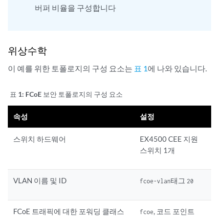
버퍼 비율을 구성합니다
위상수학
이 예를 위한 토폴로지의 구성 요소는
표 1
에 나와 있습니다.
표 1:
FCoE 보안 토폴로지의 구성 요소
속성
설정
스위치 하드웨어
EX4500 CEE 지원
스위치 1개
VLAN 이름 및 ID
태그
fcoe-vlan
20
FCoE 트래픽에 대한 포워딩 클래스
, 코드 포인트
fcoe