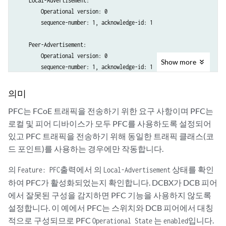
    Local-Advertisement:

            congestion-notification-profile cn-profile;

        Operational version: 0

            scheduler-map pfc-map;

        sequence-number: 1, acknowledge-id: 1

            unit 0 {

                classifiers {

    Peer-Advertisement:

                    ieee-802.1 pfc-class;

        Operational version: 0

                }

Show
more
        sequence-number: 1, acknowledge-id: 1

            }

        }

    Feature: PFC, Protocol-State: in-sync

의미
            scheduler-maps {

                pfc-map {

PFC는 FCoE 트래픽을 전송하기 위한 요구 사항이며 PFC는
      Operational State: Enabled

                    forwarding-class fcoe scheduler pfc-sched;

로컬 및 피어 디바이스가 모두 PFC를 사용하도록 설정되어
                    forwarding-class assured-forwarding scheduler defa
      Local-Advertisement:

있고 PFC 트래픽을 전송하기 위해 동일한 트래픽 클래스(코
                    forwarding-class best-effort scheduler default-sch
        Enable: Yes, Willing: No, Error: No

                    forwarding-class network-control scheduler default
드 포인트)를 사용하는 경우에만 작동합니다.
        Maximum Traffic Classes capable to support PFC: 6

                    forwarding-class expedited-forwarding scheduler de
의
출력에서 의
상태를 확인
Feature: PFC
Local-Advertisement
                }

        Code Point          Admin Mode

            }

하여 PFC가 활성화되었는지 확인합니다. DCBX가 DCB 피어
          000                 Disabled 

            schedulers {

에서 잘못된 구성을 감지하면 PFC 기능을 사용하지 않도록
          001                 Disabled 

                pfc-sched {

설정합니다. 이 예에서 PFC는 스위치와 DCB 피어에서 대칭
          010                 Disabled 

                    buffer-size percent 25;

적으로 구성되므로 PFC
는
입니다.
Operational State
enabled
          011                 Disabled  

                }
