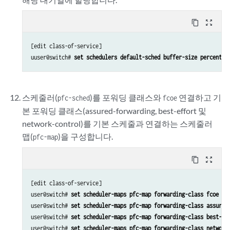
content_copy
zoom_out_map
[edit class-of-service]

uuser@switch# 
set schedulers default-sched buffer-size percent 1
스케줄러(
)를 포워딩 클래스와
연결하고 기
pfc-sched
fcoe
본 포워딩 클래스(assured-forwarding, best-effort 및
network-control)를 기본 스케줄과 연결하는 스케줄러
맵(
)을 구성합니다.
pfc-map
content_copy
zoom_out_map
[edit class-of-service]

user@switch# 
set scheduler-maps pfc-map forwarding-class fcoe sc
user@switch# 
set scheduler-maps pfc-map forwarding-class assured
user@switch# 
set scheduler-maps pfc-map forwarding-class best-ef
user@switch# 
set scheduler-maps pfc-map forwarding-class network