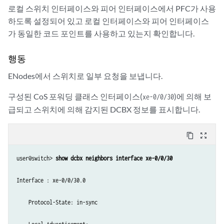
                    ieee-802.1 pfc-class;

로컬 스위치 인터페이스와 피어 인터페이스에서 PFC가 사용
                }

하도록 설정되어 있고 로컬 인터페이스와 피어 인터페이스
            }

가 동일한 코드 포인트를 사용하고 있는지 확인합니다.
        }

        xe-0/0/2 {

행동
        congestion-notification-profile cn-profile;

            unit 0 {

ENodes에서 스위치로 일부 요청을 보냅니다.
                classifiers {

                    ieee-802.1 pfc-class;

구성된 CoS 포워딩 클래스 인터페이스(
)에 의해 보
xe-0/0/30
                }

급되고 스위치에 의해 감지된 DCBX 정보를 표시합니다.
            }

        xe-0/0/3 {

content_copy
zoom_out_map
            congestion-notification-profile cn-profile;

            unit 0 {

user@switch> 
show dcbx neighbors interface xe-0/0/30
                classifiers {

                    ieee-802.1 pfc-class;

Interface : xe-0/0/30.0

                }

            }

    Protocol-State: in-sync

        }

        xe-0/0/30 {
