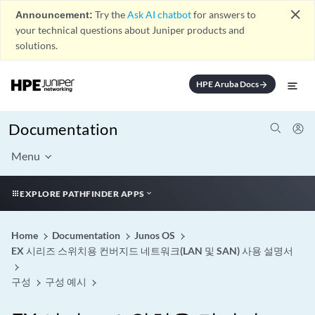
close
Announcement:
Try the
Ask AI chatbot
for answers to
your technical questions about Juniper products and
solutions.
HPE Aruba Docs
arrow_forward
Documentation
Menu
EXPLORE PATHFINDER APPS
Home
Documentation
Junos OS
EX 시리즈 스위치용 컨버지드 네트워크(LAN 및 SAN) 사용 설명서
구성
구성 예시