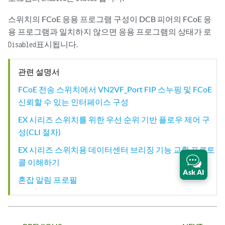
          111                 Disabled

스위치의 FCoE 응용 프로그램 구성이 DCB 피어의 FCoE 응
Feature: Application, Protocol-State: in-sync

용 프로그램과 일치하지 않으면 응용 프로그램의 상태가 로
표시됩니다.
Disabled
      Local-Advertisement:

        Enable: Yes, Willing: No, Error: No

관련 설명서
FCoE 전송 스위치에서 VN2VF_Port FIP 스누핑 및 FCoE
신뢰할 수 있는 인터페이스 구성
        Appl-Name    Ethernet-Type    Socket-Number    Priority-Map   
EX 시리즈 스위치를 위한 우선 순위 기반 플로우 제어 구
성(CLI 절차)
          FCoE         0x8906                            00001000     
EX 시리즈 스위치용 데이터센터 브리징 기능 교환 프로토
콜 이해하기
      Peer-Advertisement:

Ask AI
혼잡 알림 프로필
        Enable: Yes, Willing: No, Error: No
