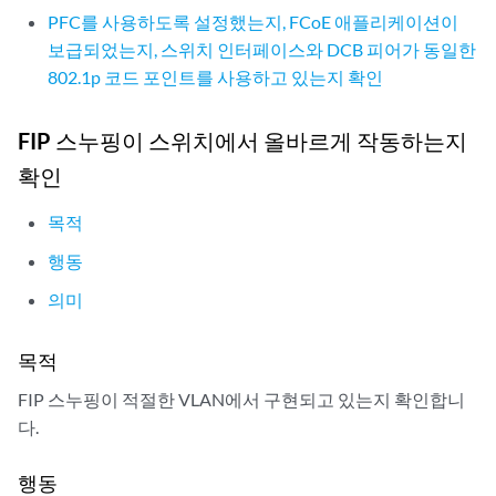
                family ethernet-switching {

PFC를 사용하도록 설정했는지, FCoE 애플리케이션이
                    vlan {

보급되었는지, 스위치 인터페이스와 DCB 피어가 동일한
                        members fcoe-vlan;

802.1p 코드 포인트를 사용하고 있는지 확인
                    }

                }

FIP 스누핑이 스위치에서 올바르게 작동하는지
            }

        }

확인
        xe-0/0/3 {

            mtu 2500;

목적
            ether-options {

행동
                no-flow-control;

            }

의미
            unit 0 {

                family ethernet-switching {

목적
                    vlan {

                        members fcoe-vlan;

FIP 스누핑이 적절한 VLAN에서 구현되고 있는지 확인합니
                    }

다.
                }

            }

행동
        }
