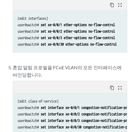
content_copy
zoom_out_map
[edit interfaces]

user@switch# 
set xe-0/0/1 ether-options no-flow-control
user@switch# 
set xe-0/0/2 ether-options no-flow-control
user@switch# 
set xe-0/0/3 ether-options no-flow-control
user@switch# 
set xe-0/0/30 ether-options no-flow-control
혼잡 알림 프로필을 FCoE VLAN의 모든 인터페이스에
바인딩합니다.
content_copy
zoom_out_map
[edit class-of-service]

user@switch# 
set interface xe-0/0/1 congestion-notification-prof
user@switch# 
set interface xe-0/0/2 congestion-notification-prof
user@switch# 
set interface xe-0/0/3 congestion-notification-prof
user@switch# 
set interface xe-0/0/30 congestion-notification-pro