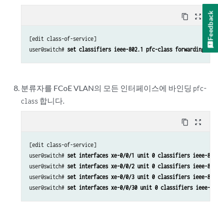
Feedback
content_copy
zoom_out_map
[edit class-of-service]

user@switch# 
set classifiers ieee-802.1 pfc-class forwarding-cla
분류자를 FCoE VLAN의 모든 인터페이스에 바인딩
pfc-
합니다.
class
content_copy
zoom_out_map
[edit class-of-service]

user@switch# 
set interfaces xe-0/0/1 unit 0 classifiers ieee-802
user@switch# 
set interfaces xe-0/0/2 unit 0 classifiers ieee-802
user@switch# 
set interfaces xe-0/0/3 unit 0 classifiers ieee-802
user@switch# 
set interfaces xe-0/0/30 unit 0 classifiers ieee-80