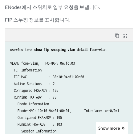
        xe-0/0/30 {

ENodes에서 스위치로 일부 요청을 보냅니다.
            mtu 2500;

            ether-options {

FIP 스누핑 정보를 표시합니다.
                no-flow-control;

            }

content_copy
zoom_out_map
            unit 0 {

                family ethernet-switching {

                    port-mode trunk;

user@switch> 
show fip snooping vlan detail fcoe-vlan
                    vlan {

                        members fcoe-vlan;

VLAN: fcoe-vlan,   FC-MAP: 0e:fc:03

                    }

  FCF Information

                }

  FCF-MAC            : 30:10:94:01:00:00

            }

  Active Sessions    : 2

        }

  Configured FKA-ADV : 195

    }

  Running FKA-ADV    : 73

class-of-service {

    Enode Information

    classifiers {

    Enode-MAC: 10:10:94:01:00:01,       Interface: xe-0/0/1

        ieee-802.1 pfc-class {

    Configured FKA-ADV : 195

        import default;

    Running FKA-ADV    : 103

Show
more
        forwarding-class fcoe {

      Session Information

        loss-priority low code-points 011;

      VN-Port MAC: 0E:FC:03:01:0A:01,   FKA-ADV : 178
