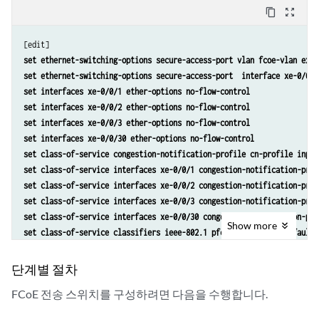
content_copy
zoom_out_map
set ethernet-switching-options secure-access-port vlan fcoe-vlan exam
set ethernet-switching-options secure-access-port  interface xe-0/0/3
set interfaces xe-0/0/1 ether-options no-flow-control
set interfaces xe-0/0/2 ether-options no-flow-control
set interfaces xe-0/0/3 ether-options no-flow-control
set interfaces xe-0/0/30 ether-options no-flow-control
set class-of-service congestion-notification-profile cn-profile input
set class-of-service interfaces xe-0/0/1 congestion-notification-prof
set class-of-service interfaces xe-0/0/2 congestion-notification-prof
set class-of-service interfaces xe-0/0/3 congestion-notification-prof
set class-of-service interfaces xe-0/0/30 congestion-notification-pro
Show
more
set class-of-service classifiers ieee-802.1 pfc-class import default
set class-of-service classifiers ieee-802.1 pfc-class forwarding-clas
set class-of-service interfaces xe-0/0/1 unit 0 classifiers ieee-802.
단계별 절차
set class-of-service interfaces xe-0/0/2 unit 0 classifiers ieee-802.
FCoE 전송 스위치를 구성하려면 다음을 수행합니다.
set class-of-service interfaces xe-0/0/3 unit 0 classifiers ieee-802.
set class-of-service interfaces xe-0/0/30 unit 0 classifiers ieee-802