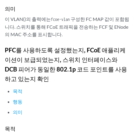
    }

      VN-Port MAC: 0E:FC:03:01:0B:01,   FKA-ADV : 194

의미
    forwarding-classes {

  FCF Information

이 VLAN()의 출력에는
구성한 FC MAP 값이 포함됩
fcoe-vlan
        class fcoe queue-num 3;

  FCF-MAC            : 40:10:94:01:00:00

    }

  Active Sessions    : 2

니다. 스위치를 통해 FCoE 트래픽을 전송하는 FCF 및 ENode
    congestion-notification-profile {

  Configured FKA-ADV : 258

의 MAC 주소를 표시합니다.
        cn-profile {

  Running FKA-ADV    : 212

            input {

    Enode Information

PFC를 사용하도록 설정했는지, FCoE 애플리케
                ieee-802.1 {

    Enode-MAC: 20:10:94:01:00:02,       Interface: xe-0/0/0

이션이 보급되었는지, 스위치 인터페이스와
                    code-point 011 {

    Configured FKA-ADV : 258

                        pfc;

    Running FKA-ADV    : 242

DCB 피어가 동일한 802.1p 코드 포인트를 사용
                    }

      Session Information

하고 있는지 확인
                }

      VN-Port MAC: 0E:FC:03:02:0C:02,   FKA-ADV : 254

            }

목적
        }

    }

행동
    interfaces {

의미
        xe-0/0/1 {

            congestion-notification-profile cn-profile;

            unit 0 {

목적
                classifiers {
