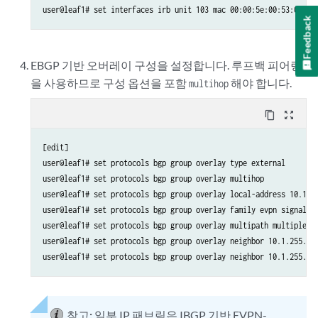
user@leaf1# set interfaces irb unit 103 mac 00:00:5e:00:53:01
Feedback
EBGP 기반 오버레이 구성을 설정합니다. 루프백 피어링
을 사용하므로 구성 옵션을 포함
해야 합니다.
multihop
content_copy
zoom_out_map
[edit]

user@leaf1# set protocols bgp group overlay type external

user@leaf1# set protocols bgp group overlay multihop

user@leaf1# set protocols bgp group overlay local-address 10.1.25
user@leaf1# set protocols bgp group overlay family evpn signaling
user@leaf1# set protocols bgp group overlay multipath multiple-as
user@leaf1# set protocols bgp group overlay neighbor 10.1.255.1 p
user@leaf1# set protocols bgp group overlay neighbor 10.1.255.2 
참고:
일부 IP 패브릭은 IBGP 기반 EVPN-