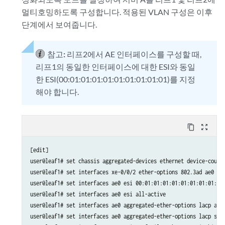
set protocols bgp group overlay neighbor 10.1.255.2 peer-as 65002

멀티호밍하도록 구성합니다. 적용된 VLAN 구성은 이후
set protocols evpn encapsulation vxlan

단계에서 보여줍니다.
set protocols evpn default-gateway do-not-advertise

set protocols evpn multicast-mode ingress-replication

set protocols evpn vni-options vni 101 vrf-target target:101:1

참고:
리프2에서 AE 인터페이스를 구성할 때,
set protocols evpn vni-options vni 102 vrf-target target:102:1

리프1의 동일한 인터페이스에 대한 ESI와 동일
set protocols evpn vni-options vni 103 vrf-target target:103:1

한 ESI(00:01:01:01:01:01:01:01:01:01)를 지정
set protocols evpn extended-vni-list all

해야 합니다.
set switch-options vtep-source-interface lo0.0

set switch-options route-distinguisher 10.1.255.11:1

set switch-options vrf-target target:1:1

set switch-options vrf-target auto

content_copy
zoom_out_map
set vlans v101 vlan-id 101

set vlans v101 l3-interface irb.101

[edit]

set vlans v101 vxlan vni 101

user@leaf1# set chassis aggregated-devices ethernet device-count 
set vlans v102 vlan-id 102

user@leaf1# set interfaces xe-0/0/2 ether-options 802.3ad ae0

set vlans v102 l3-interface irb.102

user@leaf1# set interfaces ae0 esi 00:01:01:01:01:01:01:01:01:01

set vlans v102 vxlan vni 102

user@leaf1# set interfaces ae0 esi all-active

set vlans v103 vlan-id 103

user@leaf1# set interfaces ae0 aggregated-ether-options lacp acti
set vlans v103 l3-interface irb.103

user@leaf1# set interfaces ae0 aggregated-ether-options lacp syst
set vlans v103 vxlan vni 103