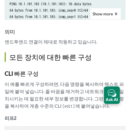
PING 10.1.101.103 (10.1.101.103): 56 data bytes

64 bytes from 10.1.101.103: icmp_seq=0 ttl=64 time=311.050 ms

Show
more
64 bytes from 10.1.101.103: icmp_seq=1 ttl=64 time=201.300 ms

--- 10.1.101.103 ping statistics ---

의미
2 packets transmitted, 2 packets received, 0% packet loss

엔드투엔드 연결이 제대로 작동하고 있습니다.
round-trip min/avg/max/stddev = 201.300/256.175/311.050/54.875 ms

user@serverA> 
ping 10.1.103.101 count 2
모든 장치에 대한 빠른 구성
PING 10.1.103.101 (10.1.103.101): 56 data bytes

64 bytes from 10.1.103.101: icmp_seq=0 ttl=63 time=311.321 ms

CLI 빠른 구성
64 bytes from 10.1.103.101: icmp_seq=1 ttl=63 time=367.343 ms

이 예를 빠르게 구성하려면, 다음 명령을 복사하여 텍스트 파
--- 10.1.103.101 ping statistics ---

일에 붙여 넣습니다. 줄 바꿈을 제거하고 네트워크 구성과 일
2 packets transmitted, 2 packets received, 0% packet loss

치시키는 데 필요한 세부 정보를 변경합니다. 그런 다음 명령
Ask AI
round-trip min/avg/max/stddev = 311.321/339.332/367.343/28.011 ms
을 복사하여 계층 수준의 CLI
에 붙여넣습니다.
[edit]
리프2