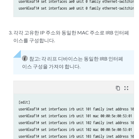
user@leaf1# set interfaces ae0 unit 0 family ethernet-switching i
user@leaf1# set interfaces ae0 unit 0 family ethernet-switching 
각각 고유한 IP 주소와 동일한 MAC 주소로 IRB 인터페
이스를 구성합니다.
참고:
각 리프 디바이스는 동일한 IRB 인터페
이스 구성을 가져야 합니다.
content_copy
zoom_out_map
[edit]

user@leaf1# set interfaces irb unit 101 family inet address 10.1.
user@leaf1# set interfaces irb unit 101 mac 00:00:5e:00:53:01

user@leaf1# set interfaces irb unit 102 family inet address 10.1.
user@leaf1# set interfaces irb unit 102 mac 00:00:5e:00:53:01

user@leaf1# set interfaces irb unit 103 family inet address 10.1.