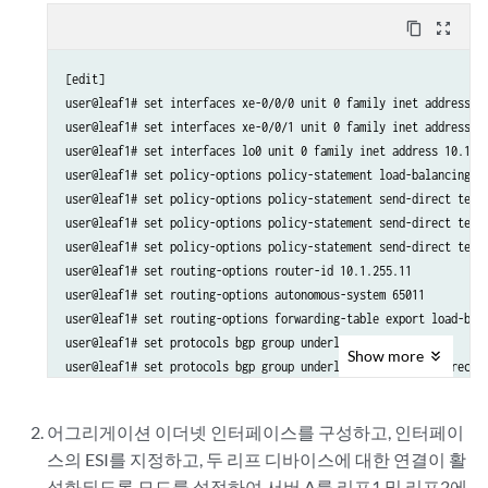
set routing-instances vrf101 instance-type vrf

content_copy
zoom_out_map
set routing-instances vrf101 interface irb.101

set routing-instances vrf101 interface irb.102

[edit]

set routing-instances vrf101 interface irb.103

user@leaf1# set interfaces xe-0/0/0 unit 0 family inet address 10
set routing-instances vrf101 route-distinguisher 10.1.255.11:101

user@leaf1# set interfaces xe-0/0/1 unit 0 family inet address 10
set routing-instances vrf101 vrf-target target:1001:1

user@leaf1# set interfaces lo0 unit 0 family inet address 10.1.25
set routing-options router-id 10.1.255.11

user@leaf1# set policy-options policy-statement load-balancing-po
set routing-options autonomous-system 65011

user@leaf1# set policy-options policy-statement send-direct term 
set routing-options forwarding-table export load-balancing-policy

user@leaf1# set policy-options policy-statement send-direct term 
set protocols bgp group underlay type external

user@leaf1# set policy-options policy-statement send-direct term 
set protocols bgp group underlay export send-direct

user@leaf1# set routing-options router-id 10.1.255.11

set protocols bgp group underlay multipath multiple-as

user@leaf1# set routing-options autonomous-system 65011

set protocols bgp group underlay neighbor 10.1.11.1 peer-as 65001

user@leaf1# set routing-options forwarding-table export load-bala
set protocols bgp group underlay neighbor 10.1.21.1 peer-as 65002

user@leaf1# set protocols bgp group underlay type external

set protocols bgp group overlay type external

Show
more
user@leaf1# set protocols bgp group underlay export send-direct

set protocols bgp group overlay multihop

user@leaf1# set protocols bgp group underlay multipath multiple-a
set protocols bgp group overlay local-address 10.1.255.11

user@leaf1# set protocols bgp group underlay neighbor 10.1.11.1 p
set protocols bgp group overlay family evpn signaling

어그리게이션 이더넷 인터페이스를 구성하고, 인터페이
user@leaf1# set protocols bgp group underlay neighbor 10.1.21.1 
set protocols bgp group overlay multipath multiple-as

스의 ESI를 지정하고, 두 리프 디바이스에 대한 연결이 활
set protocols bgp group overlay neighbor 10.1.255.1 peer-as 65001

성화되도록 모드를 설정하여 서버 A를 리프1 및 리프2에