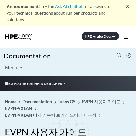
close
Announcement:
Try the
Ask AI chatbot
for answers to
your technical questions about Juniper products and
solutions.
HPE Aruba Docs
arrow_forward
Documentation
Menu
EXPLORE PATHFINDER APPS
Home
Documentation
Junos OS
EVPN 사용자 가이드
EVPN-VXLAN
EVPN-VXLAN 에지 라우팅 브리징 오버레이 구성
EVPN 사용자 가이드