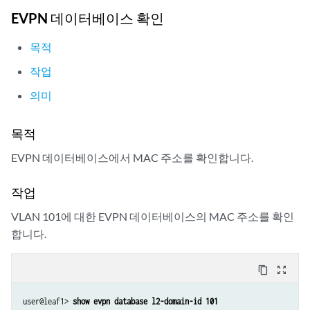
  Number of protect interfaces: 0

EVPN 데이터베이스 확인
  Number of bridge domains: 3

    VLAN  Domain-ID Intfs/up   IRB-intf  Mode            MAC-sync IM-
목적
    101   101          1  1    irb.101   Extended        Enabled  101
작업
    102   102          0  0    irb.102   Extended        Enabled  102
    103   103          0  0    irb.103   Extended        Enabled  103
의미
  Number of neighbors: 3

    Address               MAC    MAC+IP        AD        IM        ES
목적
    10.1.255.12             2         2         2         3         0

    10.1.255.13             1         1         0         3         0

EVPN 데이터베이스에서 MAC 주소를 확인합니다.
    10.1.255.14             1         1         0         3         0

  Number of ethernet segments: 4

작업
    ESI: 00:01:01:01:01:01:01:01:01:01

      Status: Resolved by IFL ae0.0

VLAN 101에 대한 EVPN 데이터베이스의 MAC 주소를 확인
      Local interface: ae0.0, Status: Up/Forwarding

합니다.
      Number of remote PEs connected: 1

        Remote-PE        MAC-label  Aliasing-label  Mode

content_copy
zoom_out_map
        10.1.255.12      101        0               all-active

      DF Election Algorithm: MOD based

      Designated forwarder: 10.1.255.12

user@leaf1> 
show evpn database l2-domain-id 101