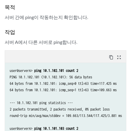
목적
서버 간에 ping이 작동하는지 확인합니다.
작업
서버 A에서 다른 서버로 ping합니다.
content_copy
zoom_out_map
user@serverA> 
PING 10.1.102.101 (10.1.102.101): 56 data bytes

64 bytes from 10.1.102.101: icmp_seq=0 ttl=63 time=117.425 ms

64 bytes from 10.1.102.101: icmp_seq=1 ttl=63 time=109.663 ms

--- 10.1.102.101 ping statistics ---

2 packets transmitted, 2 packets received, 0% packet loss

round-trip min/avg/max/stddev = 109.663/113.544/117.425/3.881 ms

user@serverA> 