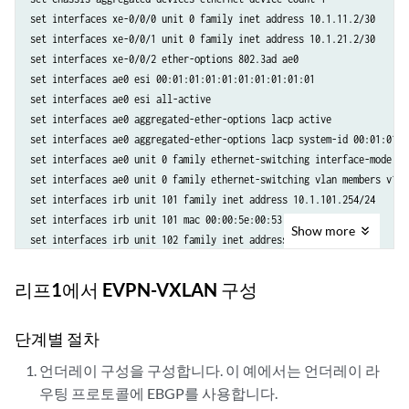
set interfaces xe-0/0/0 unit 0 family inet address 10.1.11.2/30

set interfaces xe-0/0/1 unit 0 family inet address 10.1.21.2/30

set interfaces xe-0/0/2 ether-options 802.3ad ae0

set interfaces ae0 esi 00:01:01:01:01:01:01:01:01:01

set interfaces ae0 esi all-active

set interfaces ae0 aggregated-ether-options lacp active

set interfaces ae0 aggregated-ether-options lacp system-id 00:01:01:01
set interfaces ae0 unit 0 family ethernet-switching interface-mode tru
set interfaces ae0 unit 0 family ethernet-switching vlan members v101

set interfaces irb unit 101 family inet address 10.1.101.254/24

set interfaces irb unit 101 mac 00:00:5e:00:53:01

Show
more
set interfaces irb unit 102 family inet address 10.1.102.254/24

set interfaces irb unit 102 mac 00:00:5e:00:53:01

set interfaces irb unit 103 family inet address 10.1.103.254/24

리프1에서 EVPN-VXLAN 구성
set interfaces irb unit 103 mac 00:00:5e:00:53:01

set interfaces lo0 unit 0 family inet address 10.1.255.11/32

단계별 절차
set policy-options policy-statement load-balancing-policy then load-b
set policy-options policy-statement send-direct term 1 from protocol d
언더레이 구성을 구성합니다. 이 예에서는 언더레이 라
set policy-options policy-statement send-direct term 1 from route-fil
우팅 프로토콜에 EBGP를 사용합니다.
set policy-options policy-statement send-direct term 1 then accept
