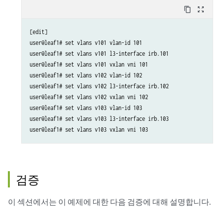
content_copy
zoom_out_map
[edit]

user@leaf1# set vlans v101 vlan-id 101

user@leaf1# set vlans v101 l3-interface irb.101

user@leaf1# set vlans v101 vxlan vni 101

user@leaf1# set vlans v102 vlan-id 102

user@leaf1# set vlans v102 l3-interface irb.102

user@leaf1# set vlans v102 vxlan vni 102

user@leaf1# set vlans v103 vlan-id 103

user@leaf1# set vlans v103 l3-interface irb.103

user@leaf1# set vlans v103 vxlan vni 103
검증
이 섹션에서는 이 예제에 대한 다음 검증에 대해 설명합니다.