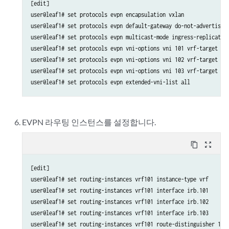
[edit]

user@leaf1# set protocols evpn encapsulation vxlan

user@leaf1# set protocols evpn default-gateway do-not-advertise

user@leaf1# set protocols evpn multicast-mode ingress-replication
user@leaf1# set protocols evpn vni-options vni 101 vrf-target tar
user@leaf1# set protocols evpn vni-options vni 102 vrf-target tar
user@leaf1# set protocols evpn vni-options vni 103 vrf-target tar
user@leaf1# set protocols evpn extended-vni-list all
EVPN 라우팅 인스턴스를 설정합니다.
content_copy
zoom_out_map
[edit]

user@leaf1# set routing-instances vrf101 instance-type vrf

user@leaf1# set routing-instances vrf101 interface irb.101

user@leaf1# set routing-instances vrf101 interface irb.102

user@leaf1# set routing-instances vrf101 interface irb.103

user@leaf1# set routing-instances vrf101 route-distinguisher 10.1