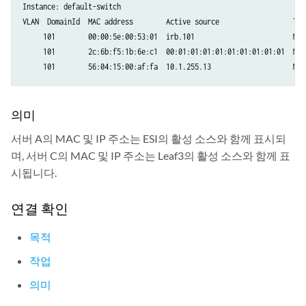
      Backup forwarder: 10.1.255.11

Instance: default-switch

      Last designated forwarder update: May 12 10:33:14

VLAN  DomainId  MAC address        Active source                  Tim
  Router-ID: 10.1.255.11

     101        00:00:5e:00:53:01  irb.101                        May
  Source VTEP interface IP: 10.1.255.11

     101        2c:6b:f5:1b:6e:c1  00:01:01:01:01:01:01:01:01:01  May
  SMET Forwarding: Disabled
     101        56:04:15:00:af:fa  10.1.255.13                    May
의미
서버 A의 MAC 및 IP 주소는 ESI의 활성 소스와 함께 표시되
며, 서버 C의 MAC 및 IP 주소는 Leaf3의 활성 소스와 함께 표
시됩니다.
연결 확인
목적
작업
의미