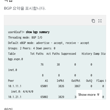
BGP 요약을 표시합니다.
content_copy
zoom_out_map
user@leaf1> 
show bgp summary 
Threading mode: BGP I/O

Default eBGP mode: advertise - accept, receive - accept

Groups: 2 Peers: 4 Down peers: 0

Table          Tot Paths  Act Paths Suppressed    History Damp State  
bgp.evpn.0           

                      76         38          0          0          0  
inet.0               

                       8          8          0          0          0  
Peer                     AS      InPkt     OutPkt    OutQ   Flaps Las
10.1.11.1             65001       3826       3867       0       0  1d
  inet.0: 4/4/4/0

Show
more
10.1.21.1             65002       3829       3871       0       0  1d
  inet.0: 4/4/4/0

10.1.255.1            65001       4321       4228       0       0  1d
의미