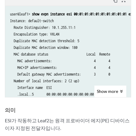
content_copy
zoom_out_map
user@leaf1> 
show evpn instance esi 00:01:01:01:01:01:01:01:01:01 exte
Instance: default-switch

  Route Distinguisher: 10.1.255.11:1

  Encapsulation type: VXLAN

  Duplicate MAC detection threshold: 5

  Duplicate MAC detection window: 180

  MAC database status                     Local  Remote

    MAC advertisements:                       4       4

    MAC+IP advertisements:                    4       4

    Default gateway MAC advertisements:       3       0

  Number of local interfaces: 2 (2 up)

    Interface name  ESI                            Mode             S
Show
more
    .local..5       00:00:00:00:00:00:00:00:00:00  single-homed     U
    ae0.0           00:01:01:01:01:01:01:01:01:01  all-active       U
  Number of IRB interfaces: 3 (3 up)

의미
    Interface name  VLAN   VNI    Status  L3 context

ESI가 작동하고 Leaf2는 원격 프로바이더 에지(PE) 디바이스
    irb.101                101     Up     vrf101

이자 지정된 전달자입니다.
    irb.102                102     Up     vrf101

    irb.103                103     Up     vrf101
