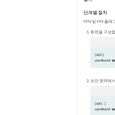
단계별 절차
SYN 및 FIN 플
화면을 구성합
[edit]

user@host# 
se
보안 영역에서
[edit ]

user@host# 
se