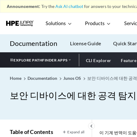
Announcement:
Try the
Ask AI chatbot
for answers to your technica
Solutions
Products
Servi
Documentation
License Guide
Quick Star
EXPLORE PATHFINDER APPS
CLI Explorer
Feature
Home
Documentation
Junos OS
보안 디바이스에 대한 공격
보안 디바이스에 대한 공격 탐지
keyboard_arrow_left
Table of Contents
Expand all
이 기계 번역이 도