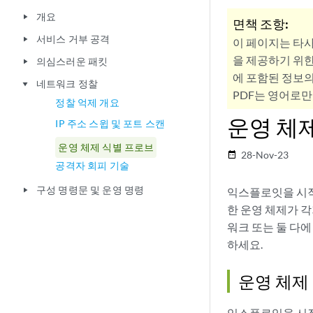
개요
play_arrow
면책 조항:
서비스 거부 공격
play_arrow
이 페이지는 타
을 제공하기 위한
의심스러운 패킷
play_arrow
에 포함된 정보의
네트워크 정찰
play_arrow
PDF는 영어로만
정찰 억제 개요
운영 체
IP 주소 스윕 및 포트 스캔
운영 체제 식별 프로브
28-Nov-23
date_range
공격자 회피 기술
구성 명령문 및 운영 명령
익스플로잇을 시작
play_arrow
한 운영 체제가 각
워크 또는 둘 다에
하세요.
운영 체제
익스플로잇을 시작