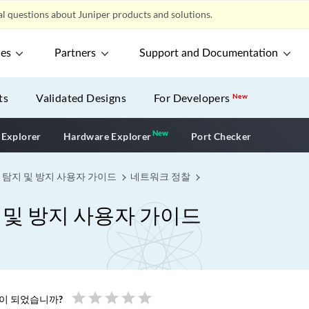
l questions about Juniper products and solutions.
ces
Partners
Support and Documentation
ts
Validated Designs
For Developers
New
New
New application
 Explorer
Hardware Explorer
Port Checker
 탐지 및 방지 사용자 가이드
네트워크 정찰
 및 방지 사용자 가이드
star
star
star
star
star
움이 되었습니까?