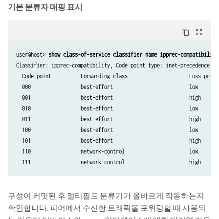
기본 분류자 매핑 표시
content_copy
zoom_out_map
user@host> 
show class-of-service classifier name ipprec-compatibility
Classifier: ipprec-compatibility, Code point type: inet-precedence, In
  Code point          Forwarding class                     Loss priori
  000                 best-effort                          low

  001                 best-effort                          high

  010                 best-effort                          low

  011                 best-effort                          high

  100                 best-effort                          low

  101                 best-effort                          high

  110                 network-control                      low

구성이 커밋된 후 멀티필드 분류기가 올바르게 작동하는지
확인합니다. 피어에서 수신한 트래픽을 포워딩할 때 사용되