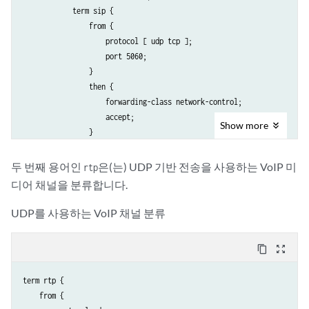
            term sip {

                from {

                    protocol [ udp tcp ];

                    port 5060;

                }

                then {

                    forwarding-class network-control;

                    accept;

Show
more
                }

            }

        }

두 번째 용어인
은(는) UDP 기반 전송을 사용하는 VoIP 미
rtp
    }

디어 채널을 분류합니다.
UDP를 사용하는 VoIP 채널 분류
content_copy
zoom_out_map
term rtp {

    from {
