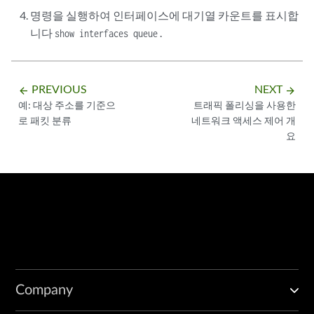
명령을 실행하여 인터페이스에 대기열 카운트를 표시합
니다
.
show interfaces queue
PREVIOUS
NEXT
arrow_backward
arrow_forward
예: 대상 주소를 기준으
트래픽 폴리싱을 사용한
로 패킷 분류
네트워크 액세스 제어 개
요
Company