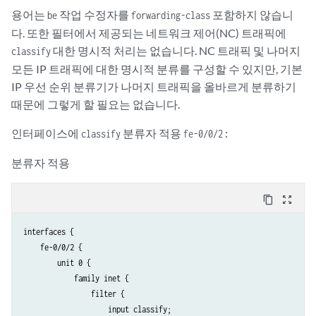
용어는
작업 수정자를
포함하지 않습니
be
forwarding-class
다. 또한 필터에서 제공되는 네트워크 제어(NC) 트래픽에
대한 명시적 처리는 없습니다. NC 트래픽 및 나머지
classify
모든 IP 트래픽에 대한 명시적 분류를 구성할 수 있지만, 기본
IP 우선 순위 분류기가 나머지 트래픽을 올바르게 분류하기
때문에 그렇게 할 필요는 없습니다.
인터페이스에
분류자 적용
:
classify
fe-0/0/2
분류자 적용
content_copy
zoom_out_map
interfaces {

    fe-0/0/2 {

        unit 0 {

            family inet {

                filter {

                    input classify;
