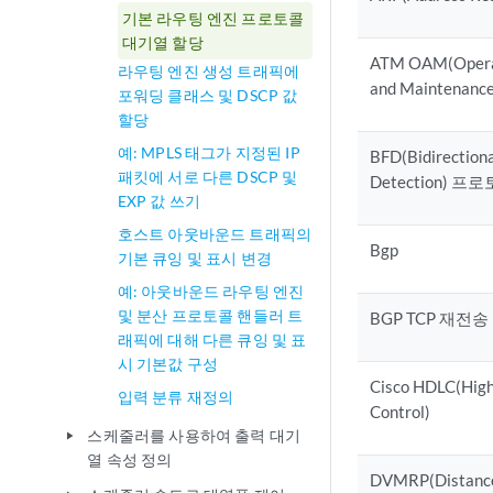
기본 라우팅 엔진 프로토콜
대기열 할당
ATM OAM(Operat
라우팅 엔진 생성 트래픽에
and Maintenance
포워딩 클래스 및 DSCP 값
할당
예: MPLS 태그가 지정된 IP
BFD(Bidirection
패킷에 서로 다른 DSCP 및
Detection) 프
EXP 값 쓰기
호스트 아웃바운드 트래픽의
Bgp
기본 큐잉 및 표시 변경
예: 아웃바운드 라우팅 엔진
및 분산 프로토콜 핸들러 트
BGP TCP 재전송
래픽에 대해 다른 큐잉 및 표
시 기본값 구성
Cisco HDLC(High
입력 분류 재정의
Control)
스케줄러를 사용하여 출력 대기
play_arrow
열 속성 정의
DVMRP(Distance