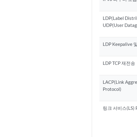
LDP(Label Distri
UDP(User Datagr
LDP Keepaliv
LDP TCP 재전송
LACP(Link Aggre
Protocol)
링크 서비스(LS) 