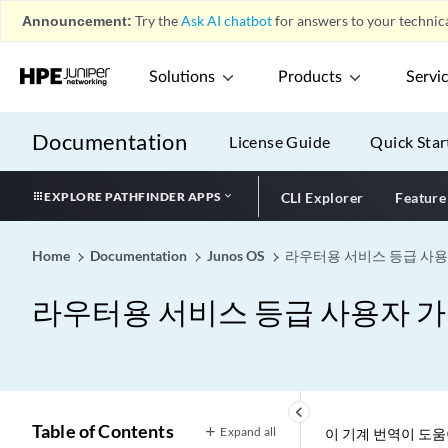
Announcement:
Try the
Ask AI chatbot
for answers to your technica
Solutions
Products
Servi
Documentation
License Guide
Quick Star
EXPLORE PATHFINDER APPS
CLI Explorer
Feature
Home
Documentation
Junos OS
라우터용 서비스 등급 사
라우터용 서비스 등급 사용자 
keyboard_arrow_left
Table of Contents
Expand all
이 기계 번역이 도