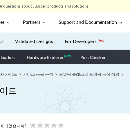
l questions about Juniper products and solutions.
ces
Partners
Support and Documentation
ts
Validated Designs
For Developers
New
New
New application
 Explorer
Hardware Explorer
Port Checker
용자 가이드
서비스 등급 구성
포워딩 클래스로 포워딩 동작 정의
가이드
star
star
star
star
star
움이 되었습니까?