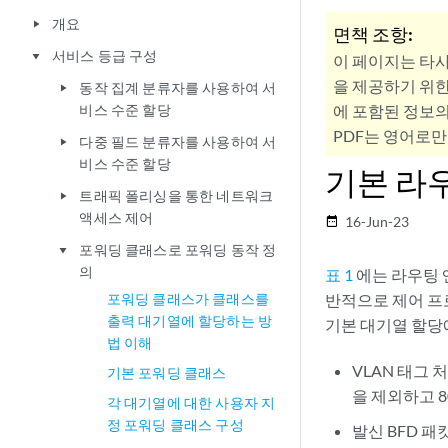
개요
play_arrow
면책 조항:
서비스 등급 구성
play_arrow
이 페이지는 타
을 제공하기 위한
동작 집계 분류자를 사용하여 서
play_arrow
비스 수준 할당
에 포함된 정보의
PDF는 영어로만
다중 필드 분류자를 사용하여 서
play_arrow
비스 수준 할당
기본 라
트래픽 폴리싱을 통한 네트워크
play_arrow
액세스 제어
16-Jun-23
date_range
포워딩 클래스로 포워딩 동작 정
play_arrow
의
표 1
에는 라우팅 
포워딩 클래스가 클래스를
반적으로 제어 프
출력 대기열에 할당하는 방
기본 대기열 할당
법 이해
VLAN 태그
기본 포워딩 클래스
을 제외하고 8
각 대기열에 대한 사용자 지
정 포워딩 클래스 구성
발신 BFD 패