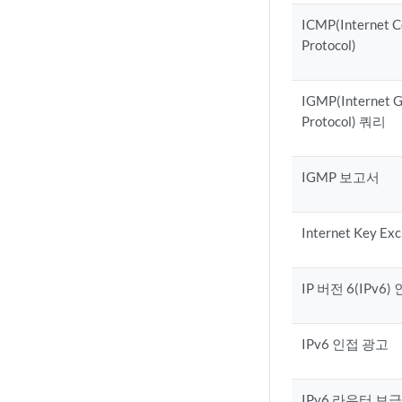
ICMP(Internet C
Protocol)
IGMP(Internet 
Protocol) 쿼리
IGMP 보고서
Internet Key Ex
IP 버전 6(IPv6
IPv6 인접 광고
IPv6 라우터 보