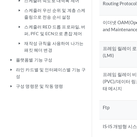
스케줄러 속도로 대역폭 제어
play_arrow
Routing Protocol
스케줄러 우선 순위 및 계층 스케
play_arrow
줄링으로 전송 순서 설정
이더넷 OAM(Operat
스케줄러 RED 드롭 프로파일, 버
play_arrow
and Maintenance
퍼, PFC 및 ECN으로 혼잡 제어
재작성 규칙을 사용하여 나가는
play_arrow
프레임 릴레이 
패킷 헤더 변경
(LMI)
플랫폼별 기능 구성
play_arrow
라인 카드별 및 인터페이스별 기능 구
play_arrow
프레임 릴레이 비
성
(PVC)/데이터 링
구성 명령문 및 작동 명령
play_arrow
태 메시지
Ftp
IS-IS 개방형 시