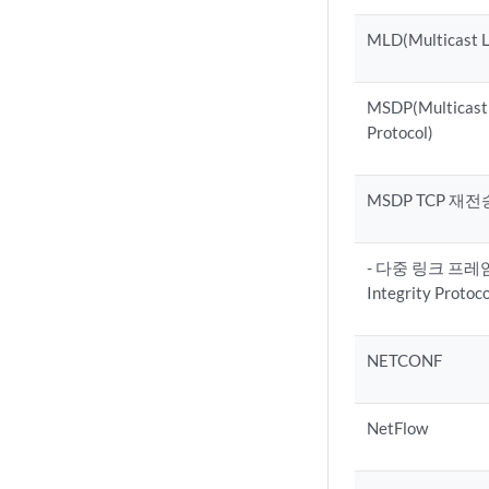
MLD(Multicast L
MSDP(Multicast 
Protocol)
MSDP TCP 재전
- 다중 링크 프레임
Integrity Protoco
NETCONF
NetFlow