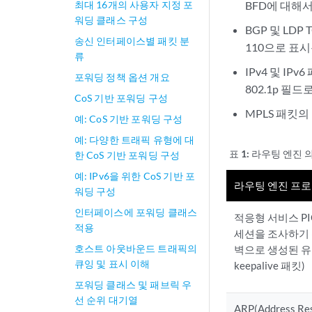
최대 16개의 사용자 지정 포
BFD에 대해
워딩 클래스 구성
BGP 및 LD
송신 인터페이스별 패킷 분
110으로 표
류
IPv4 및 I
포워딩 정책 옵션 개요
802.1p 필
CoS 기반 포워딩 구성
MPLS 패킷의
예: CoS 기반 포워딩 구성
예: 다양한 트래픽 유형에 대
표 1:
라우팅 엔진 
한 CoS 기반 포워딩 구성
예: IPv6을 위한 CoS 기반 포
라우팅 엔진 프
워딩 구성
인터페이스에 포워딩 클래스
적응형 서비스 PIC
적용
세션을 조사하기
호스트 아웃바운드 트래픽의
벽으로 생성된 유
큐잉 및 표시 이해
keepalive 패킷)
포워딩 클래스 및 패브릭 우
선 순위 대기열
ARP(Address Res