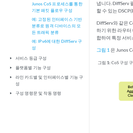
냅니다. DiffSe
Junos CoS 프로세스를 통한
기본 패킷 플로우 구성
할 수 있는 DSCP(
예: 고정된 인터페이스 기반
DiffServ와 같
분류로 원격 디바이스의 모
하기 위한 라우터 
든 트래픽 분류
합하여 특정 서비
예: IPv6에 대한 DiffServ 구
성
그림 1
은 Juno
서비스 등급 구성
play_arrow
그림 1:
CoS 구성 
플랫폼별 기능 구성
play_arrow
라인 카드별 및 인터페이스별 기능 구
play_arrow
성
구성 명령문 및 작동 명령
play_arrow