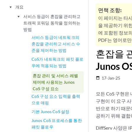
개요
play_arrow
면책 조항:
서비스 등급이 혼잡을 관리하고
play_arrow
이 페이지는 타
트래픽 포워딩 동작을 정의하는
을 제공하기 위한
방법
에 포함된 정보의
서비스 등급이 네트워크의
PDF는 영어로만
혼잡을 관리하고 서비스 수
준을 제어하는 방법
혼잡을 
CoS가 네트워크의 패킷 플로
Junos 
우에 적용되는 방법
혼잡 관리 및 서비스 레벨
17-Jan-25
date_range
제어에 사용되는 Junos
CoS 구성 요소
모든 CoS 구현은
CoS 구성 요소 입력을 출력
구현이 이 요구 사항을 
으로 매핑
반으로 하기 때문에
기본 Junos CoS 설정
공하기 위해 결합
Junos CoS 프로세스를 통한
패킷 플로우
DiffServ 사양