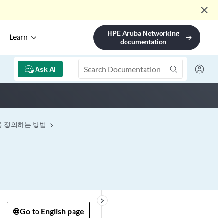
close
HPE Aruba Networking
Learn
arrow_forward
documentation
Ask AI
을 정의하는 방법
keyboard_arrow_right
Go to English page