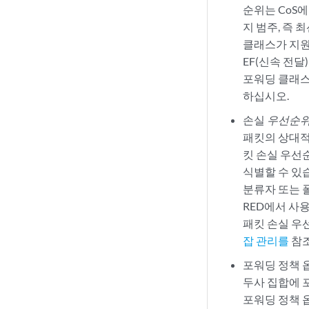
순위는 CoS에
지 범주, 즉 
클래스가 지원되
EF(신속 전달
포워딩 클래스
하십시오.
손실
우선순위
패킷의 상대적
킷 손실 우선
식별할 수 있
분류자 또는 
RED에서 사
패킷 손실 우
잡 관리를
참
포워딩 정책 
두사 집합에 
포워딩 정책 