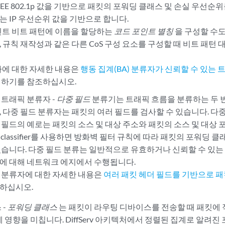
EEE 802.1p 값을 기반으로 패킷의 포워딩 클래스 및 손실 우선순
는 IP 우선순위 값을 기반으로 합니다.
인트 비트 패턴에 이름을 할당하는
코드 포인트 별칭
을 구성할 수도
,
규칙 재작성
과 같은 다른 CoS 구성 요소를 구성할 때 비트 패턴 
자에 대한 자세한 내용은
행동 집계(BA) 분류자가 신뢰할 수 있는
하기를 참조하십시오.
 트래픽 분류자 -
다중 필드
분류기는 트래픽 흐름을 분류하는 두 번
, 다중 필드 분류자는 패킷의 여러 필드를 검사할 수 있습니다. 다
 필드의 예로는 패킷의 소스 및 대상 주소와 패킷의 소스 및 대상 
ld classifier를 사용하면
방화벽 필터
규칙에 따라 패킷의 포워딩 클
있습니다. 다중 필드 분류는 일반적으로 유효하거나 신뢰할 수 있는
에 대해 네트워크 에지에서 수행됩니다.
 분류자에 대한 자세한 내용은
여러 패킷 헤더 필드를 기반으로 패
하십시오.
 -
포워딩 클래스
는 패킷이 라우팅 디바이스를 전송할 때 패킷에 
 영향을 미칩니다. DiffServ 아키텍처에서 정렬된 집계로 알려