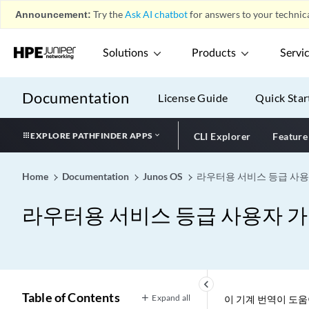
Announcement:
Try the
Ask AI chatbot
for answers to your technica
Solutions
Products
Servi
Documentation
License Guide
Quick Star
EXPLORE PATHFINDER APPS
CLI Explorer
Feature
Home
Documentation
Junos OS
라우터용 서비스 등급 사
라우터용 서비스 등급 사용자 
keyboard_arrow_left
Table of Contents
Expand all
이 기계 번역이 도