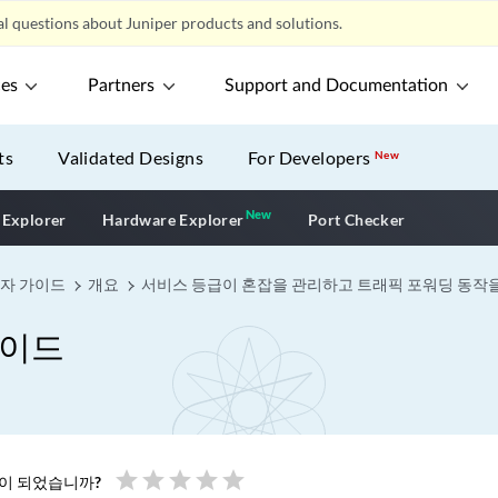
l questions about Juniper products and solutions.
ces
Partners
Support and Documentation
ts
Validated Designs
For Developers
New
New
New application
 Explorer
Hardware Explorer
Port Checker
용자 가이드
개요
서비스 등급이 혼잡을 관리하고 트래픽 포워딩 동작
가이드
star
star
star
star
star
움이 되었습니까?