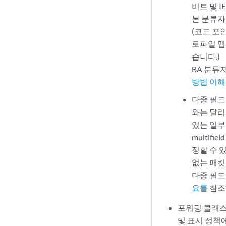
비트 및 I
본 분류자
(코드 포
로파일 맵
습니다.)
BA 분류
방법 이해
다중 필드
와는 달리
있는 일부
multifie
정할 수 
없는 패킷
다중 필드
요를
참조
포워딩 클래스
및 표시 정책에