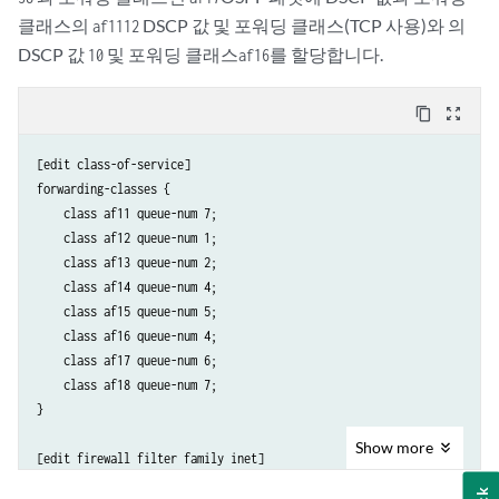
클래스의
DSCP 값 및 포워딩 클래스(TCP 사용)와 의
af11
12
DSCP 값
및 포워딩 클래스
를 할당합니다.
10
af16
content_copy
zoom_out_map
[edit class-of-service]

forwarding-classes {

    class af11 queue-num 7;

    class af12 queue-num 1;

    class af13 queue-num 2;

    class af14 queue-num 4;

    class af15 queue-num 5;

    class af16 queue-num 4;

    class af17 queue-num 6;

    class af18 queue-num 7;

}

Show
more
[edit firewall filter family inet]

filter loopback-filter {
