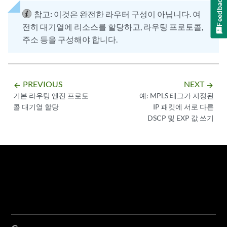
Feedback
    term t1 {

참고:
이것은 완전한 라우터 구성이 아닙니다. 여
        from {

전히 대기열에 리소스를 할당하고, 라우팅 프로토콜,
            protocol icmp; # For pings

        }

주소 등을 구성해야 합니다.
        then {

            forwarding-class af17;

            dscp 38;

        }

PREVIOUS
NEXT
arrow_backward
arrow_forward
    }

기본 라우팅 엔진 프로토
예: MPLS 태그가 지정된
    term t2 {

콜 대기열 할당
IP 패킷에 서로 다른
        from {

DSCP 및 EXP 값 쓰기
            protocol ospf; # For OSPF

        }

        then {

            forwarding-class af11;

            dscp 12;

        }

    }

    term t3 {

        from {

            protocol tcp; # For BGP
