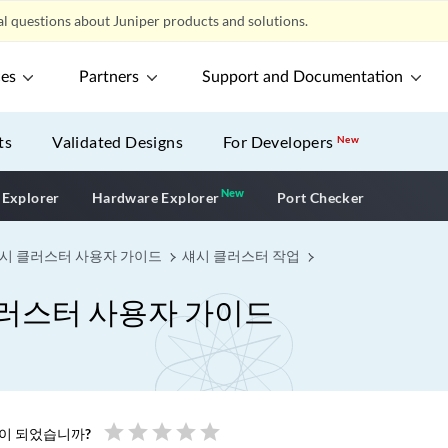
l questions about Juniper products and solutions.
ces
Partners
Support and Documentation
ts
Validated Designs
For Developers
New
New
New application
 Explorer
Hardware Explorer
Port Checker
섀시 클러스터 사용자 가이드
섀시 클러스터 작업
클러스터 사용자 가이드
star
star
star
star
star
움이 되었습니까?