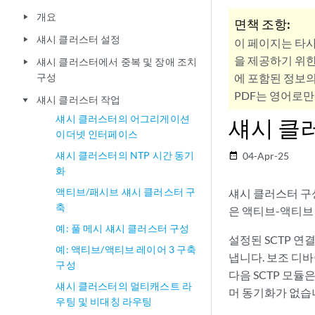
개요
play_arrow
면책 조항:
섀시 클러스터 설정
play_arrow
이 페이지는 타
을 제공하기 위한
섀시 클러스터에서 중복 및 장애 조치
play_arrow
구성
에 포함된 정보의
PDF는 영어로만
섀시 클러스터 작업
play_arrow
섀시 클러스터의 어그리게이션
섀시 클
이더넷 인터페이스
섀시 클러스터의 NTP 시간 동기
04-Apr-25
date_range
화
액티브/패시브 섀시 클러스터 구
섀시 클러스터
구성
축
은 액티브-액티브
예: 풀 메시 섀시 클러스터 구성
설정된 SCTP 
예: 액티브/액티브 레이어 3 구축
냅니다. 보조 디
구성
다음 SCTP 모듈
섀시 클러스터의 멀티캐스트 라
머 동기화가 없습
우팅 및 비대칭 라우팅