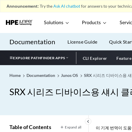
Announcement:
Try the
Ask AI chatbot
for answers to your technica
Solutions
Products
Servi
Documentation
License Guide
Quick Star
EXPLORE PATHFINDER APPS
CLI Explorer
Feature
Home
Documentation
Junos OS
SRX 시리즈 디바이스용 
SRX 시리즈 디바이스용 섀시 
keyboard_arrow_left
Table of Contents
Expand all
이 기계 번역이 도