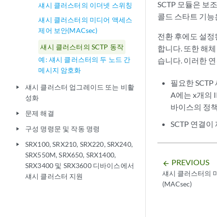
SCTP 모듈은 보
섀시 클러스터의 이더넷 스위칭
콜드 스타트 기능
섀시 클러스터의 미디어 액세스
제어 보안(MACsec)
전환 후에도 설정
섀시 클러스터의 SCTP 동작
합니다. 또한 해체
예: 섀시 클러스터의 두 노드 간
습니다. 이러한 
메시지 암호화
필요한 SCTP
섀시 클러스터 업그레이드 또는 비활
play_arrow
A에는 x개의 IP(I
성화
바이스의 정책
문제 해결
play_arrow
SCTP 연결
구성 명령문 및 작동 명령
play_arrow
SRX100, SRX210, SRX220, SRX240,
play_arrow
SRX550M, SRX650, SRX1400,
PREVIOUS
arrow_backward
SRX3400 및 SRX3600 디바이스에서
섀시 클러스터의 
섀시 클러스터 지원
(MACsec)