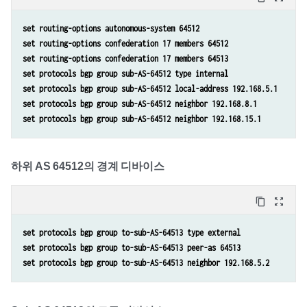
set routing-options autonomous-system 64512
set routing-options confederation 17 members 64512
set routing-options confederation 17 members 64513
set protocols bgp group sub-AS-64512 type internal 
set protocols bgp group sub-AS-64512 local-address 192.168.5.1 
set protocols bgp group sub-AS-64512 neighbor 192.168.8.1 
set protocols bgp group sub-AS-64512 neighbor 192.168.15.1
하위 AS 64512의 경계 디바이스
content_copy
zoom_out_map
set protocols bgp group to-sub-AS-64513 type external 
set protocols bgp group to-sub-AS-64513 peer-as 64513 
set protocols bgp group to-sub-AS-64513 neighbor 192.168.5.2 