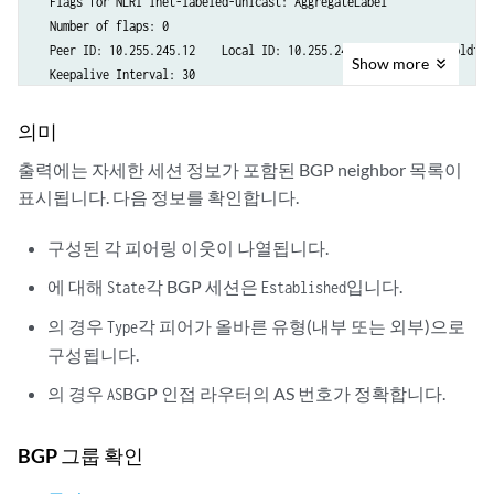
  Flags for NLRI inet-labeled-unicast: AggregateLabel

  Number of flaps: 0

  Peer ID: 10.255.245.12    Local ID: 10.255.245.13    Active Holdtime
Show
more
  Keepalive Interval: 30

  NLRI advertised by peer: inet-vpn-unicast inet-labeled-unicast

  NLRI for this session: inet-vpn-unicast inet-labeled-unicast

의미
  Peer supports Refresh capability (2)

출력에는 자세한 세션 정보가 포함된 BGP neighbor 목록이
Restart time configured on the peer: 300

표시됩니다. 다음 정보를 확인합니다.
  Stale routes from peer are kept for: 60

  Restart time requested by this peer: 300

  NLRI that peer supports restart for: inet-unicast inet6-unicast

구성된 각 피어링 이웃이 나열됩니다.
  NLRI that restart is negotiated for: inet-unicast inet6-unicast

에 대해
각 BGP 세션은
입니다.
State
Established
  NLRI of received end-of-rib markers: inet-unicast inet6-unicast

  NLRI of all end-of-rib markers sent: inet-unicast inet6-unicast

의 경우
각 피어가 올바른 유형(내부 또는 외부)으로
Type
  Table inet.0 Bit: 10000

구성됩니다.
    RIB State: restart is complete

    Send state: in sync

의 경우
BGP 인접 라우터의 AS 번호가 정확합니다.
AS
    Active prefixes: 4

    Received prefixes: 6

BGP 그룹 확인
    Suppressed due to damping: 0

  Table inet6.0 Bit: 20000
