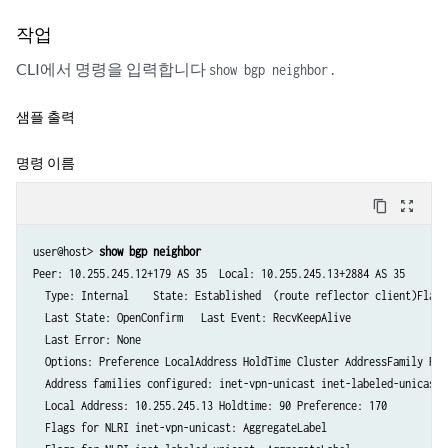
작업
CLI에서 명령을 입력합니다
.
show bgp neighbor
샘플 출력
명령 이름
content_copy
zoom_out_map
user@host> 
show bgp neighbor
Peer: 10.255.245.12+179 AS 35  Local: 10.255.245.13+2884 AS 35

  Type: Internal    State: Established  (route reflector client)Flags:
  Last State: OpenConfirm   Last Event: RecvKeepAlive

  Last Error: None

  Options: Preference LocalAddress HoldTime Cluster AddressFamily Rib-
  Address families configured: inet-vpn-unicast inet-labeled-unicast

  Local Address: 10.255.245.13 Holdtime: 90 Preference: 170

  Flags for NLRI inet-vpn-unicast: AggregateLabel
