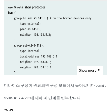
user@host# 
show protocols
bgp {

    group to-sub-AS-64513 { # On the border devices only

        type external;

        peer-as 64513;

        neighbor 192.168.5.2;

    }

    group sub-AS-64512 {

        type internal;

        local-address 192.168.5.1;

        neighbor 192.168.8.1;

        neighbor 192.168.15.1;

Show
more
    }

}
디바이스 구성이 완료되면 구성 모드에서 들어갑니다
commit
.
sSub-AS 64513에 대해 이 단계를 반복합니다.
검증