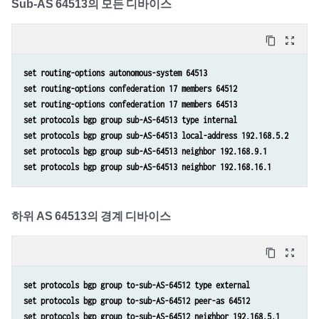
Sub-AS 64513의 모든 디바이스
content_copy
zoom_out_map
set routing-options autonomous-system 64513
set routing-options confederation 17 members 64512
set routing-options confederation 17 members 64513
set protocols bgp group sub-AS-64513 type internal 
set protocols bgp group sub-AS-64513 local-address 192.168.5.2 
set protocols bgp group sub-AS-64513 neighbor 192.168.9.1 
set protocols bgp group sub-AS-64513 neighbor 192.168.16.1
하위 AS 64513의 경계 디바이스
content_copy
zoom_out_map
set protocols bgp group to-sub-AS-64512 type external 
set protocols bgp group to-sub-AS-64512 peer-as 64512 
set protocols bgp group to-sub-AS-64512 neighbor 192.168.5.1 