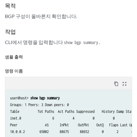
목적
BGP 구성이 올바른지 확인합니다.
작업
CLI에서 명령을 입력합니다
.
show bgp summary
샘플 출력
명령 이름
content_copy
zoom_out_map
user@host> 
show bgp summary
Groups: 1 Peers: 3 Down peers: 0

Table          Tot Paths  Act Paths Suppressed    History Damp State  
inet.0                 6          4          0          0          0  
Peer               AS      InPkt     OutPkt    OutQ   Flaps Last Up/D
10.0.0.2        65002      88675      88652       0       2       42: