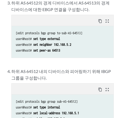
하위 AS 64512의 경계 디바이스에서 AS 64513의 경계
디바이스에 대한 EBGP 연결을 구성합니다.
content_copy
zoom_out_map
[edit protocols bgp group to-sub-AS-64513]

user@host# 
set type external
user@host# 
set neighbor 192.168.5.2
user@host# 
set peer-as 64513
하위 AS 64512 내의 디바이스와 피어링하기 위해 IBGP
그룹을 구성합니다.
content_copy
zoom_out_map
[edit protocols bgp group sub-AS-64512]

user@host# 
set type internal
user@host# 
set local-address 192.168.5.1