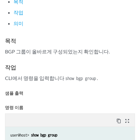
목적
    RIB State: restart is complete

    Send state: in sync

작업
    Active prefixes: 0

의미
    Received prefixes: 2

    Suppressed due to damping: 0

  Last traffic (seconds): Received 3    Sent 3    Checked 3

목적
  Input messages:  Total 9      Updates 6       Refreshes 0     Octets
BGP 그룹이 올바르게 구성되었는지 확인합니다.
  Output messages: Total 7      Updates 3       Refreshes 0     Octets
  Output Queue[0]: 0

작업
  Output Queue[1]: 0

  Trace options: detail packets

CLI에서 명령을 입력합니다
.
show bgp group
  Trace file: /var/log/bgpgr size 131072 files 10
샘플 출력
명령 이름
content_copy
zoom_out_map
user@host> 
show bgp group