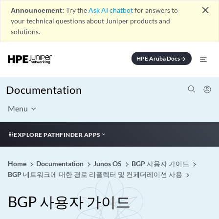
close
Announcement:
Try the
Ask AI chatbot
for answers to
your technical questions about Juniper products and
solutions.
HPE Aruba Docs
arrow_forward
Documentation
Menu
EXPLORE PATHFINDER APPS
Home
Documentation
Junos OS
BGP 사용자 가이드
BGP 네트워크에 대한 경로 리플렉터 및 컨페더레이션 사용
BGP 사용자 가이드