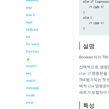
element
else if (
expressi
    /* code */

else
}

else if
else {

expr
    /* code */

}
fallback
for
for-each
설명
function
Boolean 식이
if
import
선택적으로, 명령
명령문을 
key
else if
평가되는 첫 
TRUE
match
택적
명령문에
else
message
세트가 포함되어
mode
mvar
특성