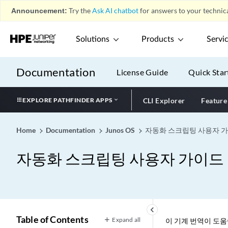
Announcement:
Try the
Ask AI chatbot
for answers to your technica
Solutions
Products
Servi
Documentation
License Guide
Quick Star
EXPLORE PATHFINDER APPS
CLI Explorer
Feature
Home
Documentation
Junos OS
자동화 스크립팅 사용자 
자동화 스크립팅 사용자 가이드
keyboard_arrow_left
Table of Contents
Expand all
이 기계 번역이 도