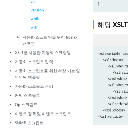
var
}
version
while
해당 XSLT
with
자동화 스크립팅을 위한 libslax
play_arrow
배포판
XSLT를 사용한 자동화 스크립팅
play_arrow
<xsl:variable name
   <xsl:choose>

자동화 스크립트 입력
play_arrow
      <xsl:when te
자동화 스크립트를 위한 확장 기능 및
play_arrow
         <xsl:valu
명명된 템플릿
      </xsl:when>

      <xsl:when te
자동화 스크립트 관리
play_arrow
         <xsl:valu
커밋 스크립트
play_arrow
      </xsl:when>

      <xsl:otherwi
Op 스크립트
play_arrow
   </xsl:choose>

이벤트 정책 및 이벤트 스크립트
play_arrow
</xsl:variable>
SNMP 스크립트
play_arrow