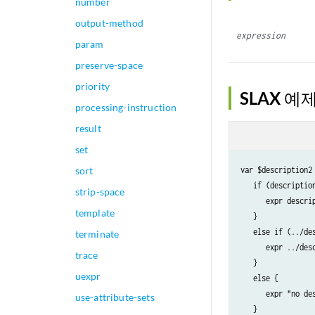
number
output-method
expression
param
preserve-space
priority
SLAX 예
processing-instruction
result
set
sort
var $description2 
   if (description
strip-space
      expr descrip
template
   }

   else if (../des
terminate
      expr ../desc
trace
   }

uexpr
   else {

      expr "no des
use-attribute-sets
   }
