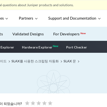
l questions about Juniper products and solutions.
ces
Partners
Support and Documentation
ts
Validated Designs
For Developers
New
New
New application
 Explorer
Hardware Explorer
Port Checker
가이드
SLAX를 사용한 스크립팅 자동화
SLAX 문
star
star
star
star
star
움이 되었습니까?