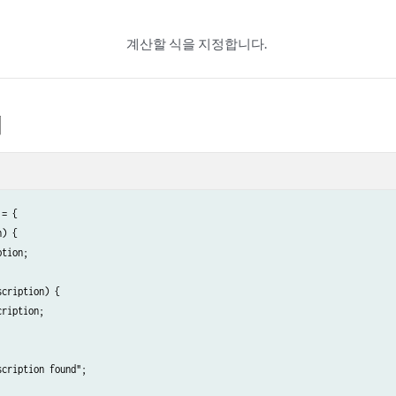
계산할 식을 지정합니다.
제
= {

) {

tion;

cription) {

ription; 

cription found";
