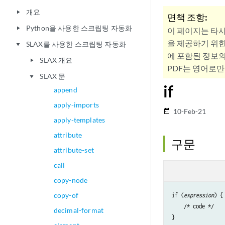
개요
play_arrow
면책 조항:
Python을 사용한 스크립팅 자동화
play_arrow
이 페이지는 타
을 제공하기 위한
SLAX를 사용한 스크립팅 자동화
play_arrow
에 포함된 정보의
SLAX 개요
play_arrow
PDF는 영어로만
SLAX 문
play_arrow
if
append
apply-imports
10-Feb-21
date_range
apply-templates
attribute
구문
attribute-set
call
copy-node
copy-of
if (
expression
) {

    /* code */

decimal-format
}
