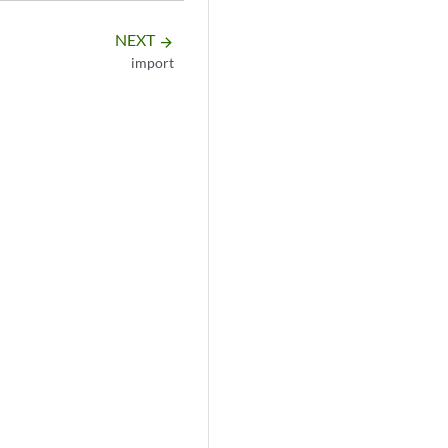
NEXT
arrow_forward
import