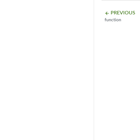
PREVIOUS
arrow_backward
function