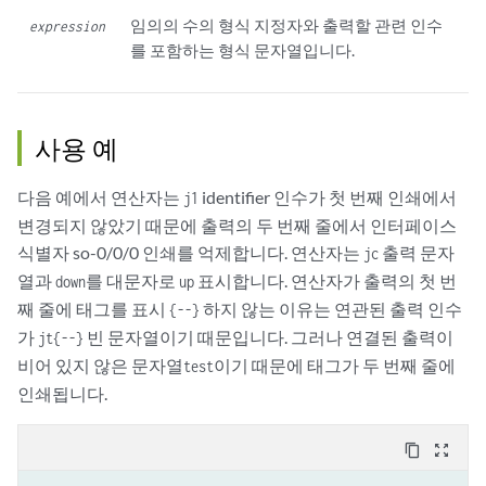
임의의 수의 형식 지정자와 출력할 관련 인수
expression
를 포함하는 형식 문자열입니다.
사용 예
다음 예에서 연산자는
identifier 인수가 첫 번째 인쇄에서
j1
변경되지 않았기 때문에 출력의 두 번째 줄에서 인터페이스
식별자 so-0/0/0 인쇄를 억제합니다. 연산자는
출력 문자
jc
열과
를 대문자로
표시합니다. 연산자가 출력의 첫 번
down
up
째 줄에 태그를 표시
하지 않는 이유는 연관된 출력 인수
{--}
가
빈 문자열이기 때문입니다. 그러나 연결된 출력이
jt{--}
비어 있지 않은 문자열
이기 때문에 태그가 두 번째 줄에
test
인쇄됩니다.
content_copy
zoom_out_map