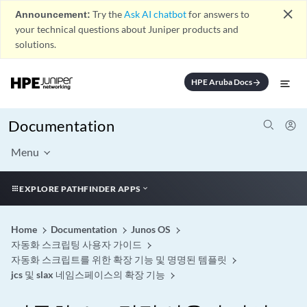
close
Announcement:
Try the
Ask AI chatbot
for answers to
your technical questions about Juniper products and
solutions.
HPE Aruba Docs
arrow_forward
Documentation
Menu
EXPLORE PATHFINDER APPS
Home
Documentation
Junos OS
자동화 스크립팅 사용자 가이드
자동화 스크립트를 위한 확장 기능 및 명명된 템플릿
jcs 및 slax 네임스페이스의 확장 기능