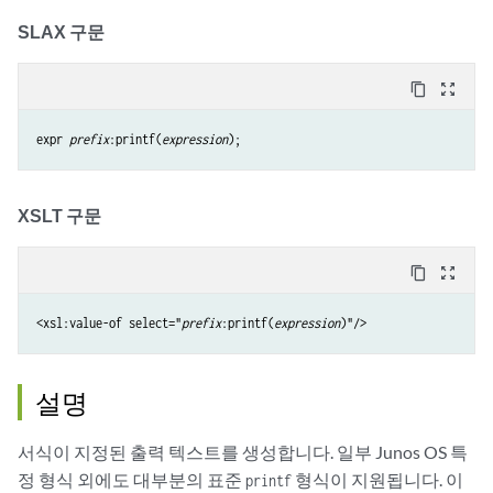
SLAX 구문
content_copy
zoom_out_map
expr 
prefix
:printf(
expression
XSLT 구문
content_copy
zoom_out_map
<xsl:value-of select="
prefix
:printf(
expression
설명
서식이 지정된 출력 텍스트를 생성합니다. 일부 Junos OS 특
정 형식 외에도 대부분의 표준
형식이 지원됩니다. 이
printf