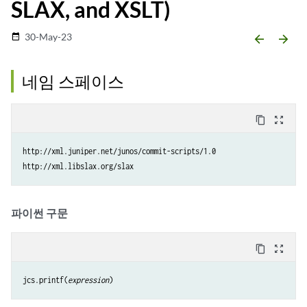
SLAX, and XSLT)
30-May-23
date_range
arrow_backward
arrow_forward
네임 스페이스
content_copy
zoom_out_map
http://xml.juniper.net/junos/commit-scripts/1.0

파이썬 구문
content_copy
zoom_out_map
jcs.printf(
expression