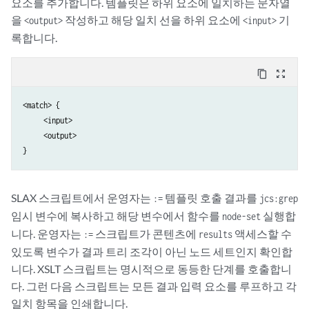
요소를 추가합니다. 템플릿은 하위 요소에 일치하는 문자열
을
작성하고 해당 일치 선을 하위 요소에
기
<output>
<input>
록합니다.
content_copy
zoom_out_map
<match> {

     <input>

     <output>

}
SLAX 스크립트에서 운영자는
템플릿 호출 결과를
:=
jcs:grep
임시 변수에 복사하고 해당 변수에서 함수를
실행합
node-set
니다. 운영자는
스크립트가 콘텐츠에
액세스할 수
:=
results
있도록 변수가 결과 트리 조각이 아닌 노드 세트인지 확인합
니다. XSLT 스크립트는 명시적으로 동등한 단계를 호출합니
다. 그런 다음 스크립트는 모든 결과 입력 요소를 루프하고 각
일치 항목을 인쇄합니다.