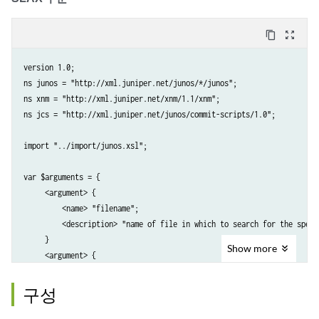
               <description>regular expression</description>

          </argument>

content_copy
zoom_out_map
     </xsl:variable>

version 1.0;

     <xsl:param name="filename"/> 

ns junos = "http://xml.juniper.net/junos/*/junos";

     <xsl:param name="pattern"/>

ns xnm = "http://xml.juniper.net/xnm/1.1/xnm";

ns jcs = "http://xml.juniper.net/junos/commit-scripts/1.0";

     <xsl:template match="/">

import "../import/junos.xsl";

          <op-script-results>

               <xsl:choose>

var $arguments = {

                    <xsl:when test="$filename = ''">

     <argument> {	

                         <xnm:error>

         <name> "filename";

                              <message>missing mandatory argument 'fi
         <description> "name of file in which to search for the specif
                         </xnm:error>

     }

                    </xsl:when>

Show
more
     <argument> {	

                    <xsl:when test="$pattern = '';">

         <name> "pattern";

                         <xnm:error>

         <description> "regular expression"; 	

구성
                              <message>missing mandatory argument 'pa
     }

                         </xnm:error>

}
