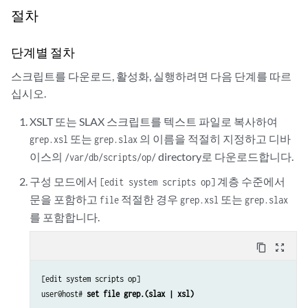
                    </xsl:when>

절차
                    <xsl:otherwise>

param $filename;

                         <xsl:variable name="results-temp">

param $pattern;

                              <xsl:call-template name="jcs:grep">

단계별 절차
                                   <xsl:with-param name="filename" se
스크립트를 다운로드, 활성화, 실행하려면 다음 단계를 따르
match / {

                                   <xsl:with-param name="pattern" sel
     <op-script-results> {

십시오.
                              </xsl:call-template>

                         </xsl:variable>

XSLT 또는 SLAX 스크립트를 텍스트 파일로 복사하여
          if ($filename = '') {

                         <xsl:variable xmlns:ext="http://xmlsoft.org/
               <xnm:error> {

또는
의 이름을 적절히 지정하고 디바
grep.xsl
grep.slax
                              name="results" select="ext:node-set($res
                    <message> "missing mandatory argument 'filename'";
                         <output>

이스의
directory로 다운로드합니다.
/var/db/scripts/op/
               }

                              <xsl:value-of select="concat('Search fo
구성 모드에서
계층 수준에서
          }

[edit system scripts op]
                         </output>

          else if ($pattern = '') {

문을 포함하고
적절한 경우
또는
file
grep.xsl
grep.slax
                         <xsl:for-each select="$results//input">

               <xnm:error> {

                              <output>

를 포함합니다.
                    <message> "missing mandatory argument 'pattern'";

                                   <xsl:value-of select="."/>

               }

                              </output>

content_copy
zoom_out_map
          }

                         </xsl:for-each>

          else {

                    </xsl:otherwise>

[edit system scripts op]

               var $results := { call jcs:grep($filename, $pattern);  
               </xsl:choose>

user@host# 
set file grep.(slax | xsl)
          </op-script-results>
