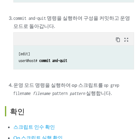
               <output> "Search for " _ $pattern _ " in " _ $filename;
               for-each ($results//input) {

     </xsl:template>

명령을 실행하여 구성을 커밋하고 운영
                    <output> .;

commit and-quit
               }

모드로 돌아갑니다.
          }

     }

content_copy
zoom_out_map
}
[edit]

user@host# 
commit and-quit
운영 모드 명령을 실행하여 op 스크립트를
op grep
실행합니다.
filename
filename
pattern
pattern
확인
스크립트 인수 확인
Op 스크립트 실행 확인