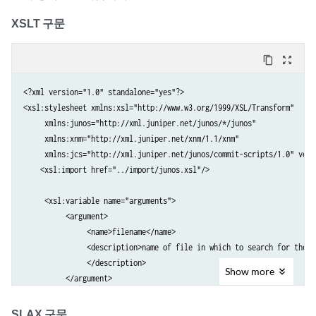
XSLT 구문
content_copy
zoom_out_map
<?xml version="1.0" standalone="yes"?>

<xsl:stylesheet xmlns:xsl="http://www.w3.org/1999/XSL/Transform" 

     xmlns:junos="http://xml.juniper.net/junos/*/junos" 

     xmlns:xnm="http://xml.juniper.net/xnm/1.1/xnm" 

     xmlns:jcs="http://xml.juniper.net/junos/commit-scripts/1.0" versi
    <xsl:import href="../import/junos.xsl"/>

     <xsl:variable name="arguments">

          <argument>

               <name>filename</name>

               <description>name of file in which to search for the s
               </description>

Show
more
          </argument>

          <argument>

               <name>pattern</name>

SLAX 구문