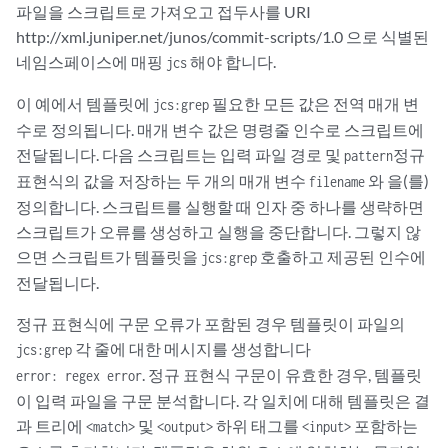
파일을 스크립트로 가져오고 접두사를 URI
http://xml.juniper.net/junos/commit-scripts/1.0 으로 식별된
네임스페이스에 매핑
해야 합니다.
jcs
이 예에서 템플릿에
필요한 모든 값은 전역 매개 변
jcs:grep
수로 정의됩니다. 매개 변수 값은 명령줄 인수로 스크립트에
전달됩니다. 다음 스크립트는 입력 파일 경로 및
정규
pattern
표현식의 값을 저장하는 두 개의 매개 변수
와 을(를)
filename
정의합니다. 스크립트를 실행할 때 인자 중 하나를 생략하면
스크립트가 오류를 생성하고 실행을 중단합니다. 그렇지 않
으면 스크립트가 템플릿을
호출하고 제공된 인수에
jcs:grep
전달됩니다.
정규 표현식에 구문 오류가 포함된 경우 템플릿이 파일의
각 줄에 대한 메시지를 생성합니다
jcs:grep
. 정규 표현식 구문이 유효한 경우, 템플릿
error: regex error
이 입력 파일을 구문 분석합니다. 각 일치에 대해 템플릿은 결
과 트리에
및
하위 태그를
포함하는
<match>
<output>
<input>