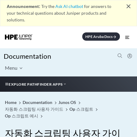
close
Announcement:
Try the
Ask AI chatbot
for answers to
your technical questions about Juniper products and
solutions.
HPE Aruba Docs
arrow_forward
Documentation
Menu
EXPLORE PATHFINDER APPS
Home
Documentation
Junos OS
자동화 스크립팅 사용자 가이드
Op 스크립트
Op 스크립트 예시
자동화 스크립팅 사용자 가이