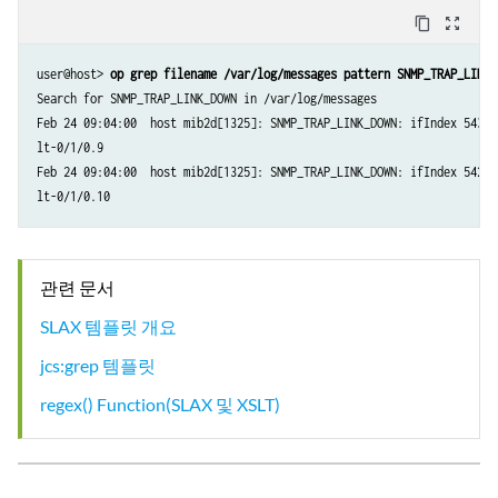
content_copy
zoom_out_map
user@host> 
op grep filename /var/log/messages pattern SNMP_TRAP_LINK_
Search for SNMP_TRAP_LINK_DOWN in /var/log/messages

Feb 24 09:04:00  host mib2d[1325]: SNMP_TRAP_LINK_DOWN: ifIndex 543, 
lt-0/1/0.9

Feb 24 09:04:00  host mib2d[1325]: SNMP_TRAP_LINK_DOWN: ifIndex 542, 
lt-0/1/0.10
관련 문서
SLAX 템플릿 개요
jcs:grep 템플릿
regex() Function(SLAX 및 XSLT)