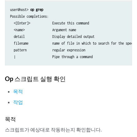
user@host> 
op grep
Possible completions:

  <[Enter]>            Execute this command

  <name>               Argument name

  detail               Display detailed output

  filename             name of file in which to search for the specifi
  pattern              regular expression

  |                    Pipe through a command
Op 스크립트 실행 확인
목적
작업
목적
스크립트가 예상대로 작동하는지 확인합니다.