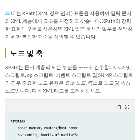
XSLT
는 XPath(
XML 경로 언어
) 표준을 사용하여 입력 문서
의 XML 계층에서 요소를 지정하고 찾습니다. XPath의 강력
한 표현식 구문을 사용하면 XML 입력 문서의 일부를 선택하
기 위한 복잡한 기준을 정의할 수 있습니다.
노드 및 축
XPath는 문서 계층의 모든 부분을
노드
로 간주합니다. 커밋
스크립트, op 스크립트, 이벤트 스크립트 및 SNMP 스크립트
의 경우 중요한 노드 유형은
요소 노드
,
텍스트 노드
및
속성
노드
입니다. 다음 XML 태그를 고려하십시오.
content_copy
zoom_out_map
<system>

    <host-name>my-router</host-name>

    <accounting inactive="inactive">
