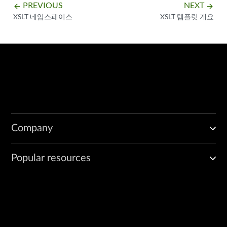
PREVIOUS
NEXT
arrow_backward
arrow_forward
XSLT 네임스페이스
XSLT 템플릿 개요
Company
Popular resources