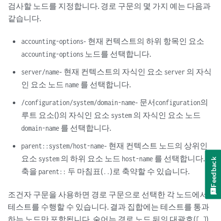
검사할 노드를 지정합니다. 경로 구문의 몇 가지 예는 다음과
같습니다.
- 현재 컨텍스트의 하위 항목인 요소
accounting-options
노드를 선택합니다.
accounting-options
- 현재 컨텍스트의 자식인 요소
의 자식
server/name
server
인 요소 노드
를 선택합니다.
name
- 문서
의
/configuration/system/domain-name
configuration
루트 요소()의 자식인 요소
의 자식인 요소 노드
system
를 선택합니다.
domain-name
- 현재 컨텍스트 노드의 상위인
parent::system/host-name
요소
의 하위 요소 노드
를 선택합니다.
system
host-name
Feedback
축을
두 마침표(
)로 축약할 수 있습니다.
parent::
..
조건자 구문을 사용하면 경로 구문으로 선택한 각 노드에서
테스트를 수행할 수 있습니다. 결과 집합에는 테스트를 통과
하는 노드만 포함됩니다. 술어는 경로 노드 뒤의 대괄호(
)
[ ]