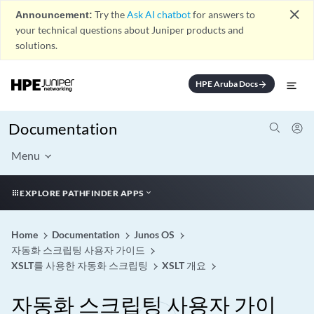
close
Announcement:
Try the
Ask AI chatbot
for answers to
your technical questions about Juniper products and
solutions.
HPE Aruba Docs
arrow_forward
Documentation
Menu
EXPLORE PATHFINDER APPS
Home
Documentation
Junos OS
자동화 스크립팅 사용자 가이드
XSLT를 사용한 자동화 스크립팅
XSLT 개요
자동화 스크립팅 사용자 가이