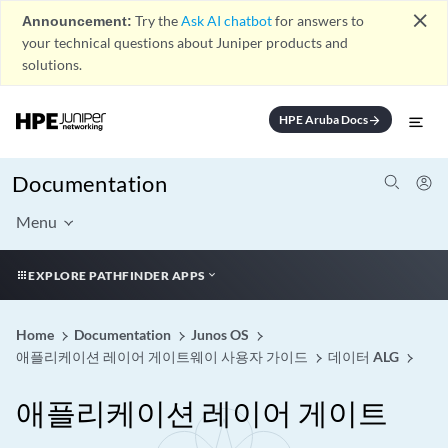
close
Announcement:
Try the
Ask AI chatbot
for answers to
your technical questions about Juniper products and
solutions.
HPE Aruba Docs
arrow_forward
Documentation
Menu
EXPLORE PATHFINDER APPS
Home
Documentation
Junos OS
애플리케이션 레이어 게이트웨이 사용자 가이드
데이터 ALG
애플리케이션 레이어 게이트