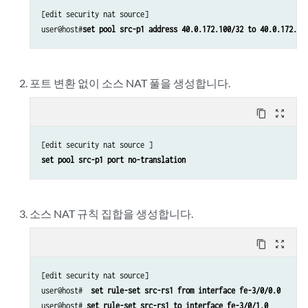
[edit security nat source]

user@host#
set pool src-p1 address 40.0.172.100/32 to 40.0.172.10
포트 변환 없이 소스 NAT 풀을 생성합니다.
content_copy
zoom_out_map
set pool src-p1 port no-translation
소스 NAT 규칙 집합을 생성합니다.
content_copy
zoom_out_map
[edit security nat source]

user@host#  
set rule-set src-rs1 from interface fe-3/0/0.0
user@host# 
set rule-set src-rs1 to interface fe-3/0/1.0 