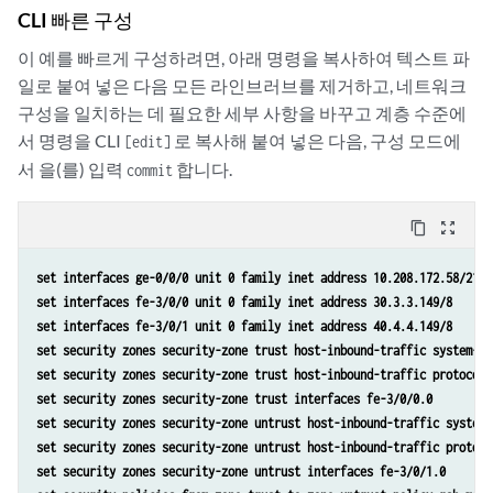
CLI 빠른 구성
이 예를 빠르게 구성하려면, 아래 명령을 복사하여 텍스트 파
일로 붙여 넣은 다음 모든 라인브러브를 제거하고, 네트워크
구성을 일치하는 데 필요한 세부 사항을 바꾸고 계층 수준에
서 명령을 CLI
로 복사해 붙여 넣은 다음, 구성 모드에
[edit]
서 을(를) 입력
합니다.
commit
content_copy
zoom_out_map
set interfaces ge-0/0/0 unit 0 family inet address 10.208.172.58/21
set interfaces fe-3/0/0 unit 0 family inet address 30.3.3.149/8
set interfaces fe-3/0/1 unit 0 family inet address 40.4.4.149/8
set security zones security-zone trust host-inbound-traffic system-se
set security zones security-zone trust host-inbound-traffic protocols
set security zones security-zone trust interfaces fe-3/0/0.0
set security zones security-zone untrust host-inbound-traffic system-
set security zones security-zone untrust host-inbound-traffic protoco
set security zones security-zone untrust interfaces fe-3/0/1.0