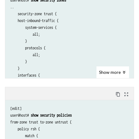
user@host# 
show security zones
        family inet {

..

            address 40.4.4.149/8;

    security-zone trust {

        }

    host-inbound-traffic {

    }

        system-services {

            all;

        }

        protocols {

            all;

        }

    }

Show
more
    interfaces {

        fe-3/0/0.0;

        }

content_copy
zoom_out_map
}

security-zone untrust {

[edit]

    host-inbound-traffic {

user@host# 
show security policies
        system-services {

from-zone trust to-zone untrust {

            all;

    policy rsh {

        }

        match {

        protocols {
