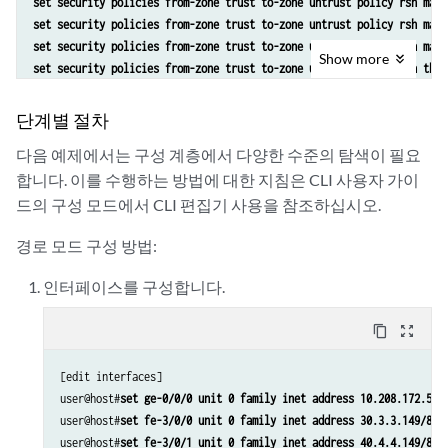
set security policies from-zone trust to-zone untrust policy rsh matc
set security policies from-zone trust to-zone untrust policy rsh matc
set security policies from-zone trust to-zone untrust policy rsh matc
Show
more
set security policies from-zone trust to-zone untrust policy rsh then
단계별 절차
다음 예제에서는 구성 계층에서 다양한 수준의 탐색이 필요
합니다. 이를 수행하는 방법에 대한 지침은 CLI 사용자 가이
드의 구성 모드에서 CLI 편집기 사용을 참조하십시오.
경로 모드 구성 방법:
인터페이스를 구성합니다.
content_copy
zoom_out_map
[edit interfaces]

user@host#
set ge-0/0/0 unit 0 family inet address 10.208.172.58/
user@host#
set fe-3/0/0 unit 0 family inet address 30.3.3.149/8
user@host#
set fe-3/0/1 unit 0 family inet address 40.4.4.149/8