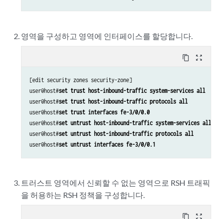
영역을 구성하고 영역에 인터페이스를 할당합니다.
content_copy
zoom_out_map
[edit security zones security-zone]

user@host#
set trust host-inbound-traffic system-services all
user@host#
set trust host-inbound-traffic protocols all
user@host#
set trust interfaces fe-3/0/0.0
user@host#
set untrust host-inbound-traffic system-services all
user@host#
set untrust host-inbound-traffic protocols all
user@host#
set untrust interfaces fe-3/0/0.1
트러스트 영역에서 신뢰할 수 없는 영역으로 RSH 트래픽
을 허용하는 RSH 정책을 구성합니다.
content_copy
zoom_out_map