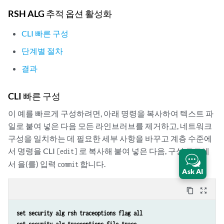
                    pool {

RSH ALG 추적 옵션 활성화
                        des--p1;

                    }

CLI 빠른 구성
                }

            }

단계별 절차
        }

결과
    }

CLI 빠른 구성
이 예를 빠르게 구성하려면, 아래 명령을 복사하여 텍스트 파
일로 붙여 넣은 다음 모든 라인브러브를 제거하고, 네트워크
구성을 일치하는 데 필요한 세부 사항을 바꾸고 계층 수준에
서 명령을 CLI
로 복사해 붙여 넣은 다음, 구성 모드에
[edit]
서 을(를) 입력
합니다.
commit
Ask AI
content_copy
zoom_out_map
set security alg rsh traceoptions flag all