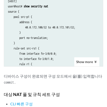
[edit]

user@host# 
show security nat 
source {

    pool src-p1 {

        address {

            40.0.172.100/32 to 40.0.172.101/32;

        }

        port no-translation;

    }

    rule-set src-rs1 {

        from interface fe-3/0/0.0;

        to interface fe-3/0/1.0;

Show
more
        rule r1 {

            match {

                source-address 30.0.0.0/8;

디바이스 구성이 완료되면 구성 모드에서 을(를) 입력합니다
                destination-address 40.0.0.0/8;

.
commit
            }

            then {

대상 NAT 풀 및 규칙 세트 구성
                source-nat {

                    pool {

CLI 빠른 구성
                        src-p1;
