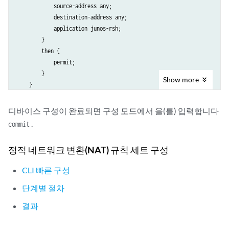
            source-address any;

            all;

            destination-address any;

        }

            application junos-rsh;

    }

        }

    interfaces {

        then {

        fe-3/0/1.0;

            permit;

        }

        }

}

Show
more
    }

디바이스 구성이 완료되면 구성 모드에서 을(를) 입력합니다
.
commit
정적 네트워크 변환(NAT) 규칙 세트 구성
CLI 빠른 구성
단계별 절차
결과