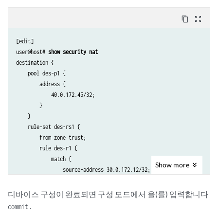
content_copy
zoom_out_map
[edit]

user@host# 
show security nat 
destination {

    pool des-p1 {

        address {

            40.0.172.45/32;

        }

    }

    rule-set des-rs1 {

        from zone trust;

        rule des-r1 {

            match {

Show
more
                source-address 30.0.172.12/32;

                destination-address 40.0.172.10/32;

            }

디바이스 구성이 완료되면 구성 모드에서 을(를) 입력합니다
            then {

.
commit
                destination-nat {
