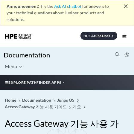
close
Announcement:
Try the
Ask AI chatbot
for answers to
your technical questions about Juniper products and
solutions.
HPE Aruba Docs
arrow_forward
Documentation
Menu
EXPLORE PATHFINDER APPS
Home
Documentation
Junos OS
Access Gateway 기능 사용 가이드
개요
Access Gateway 기능 사용 가