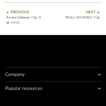
PREVIOUS
NEXT
arrow_backward
arrow_forward
Access Gateway 기능 사
액세스 게이트웨이 기능
용 가이드
Company
Popular resources