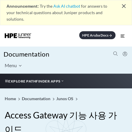
close
Announcement:
Try the
Ask AI chatbot
for answers to
your technical questions about Juniper products and
solutions.
HPE Aruba Docs
arrow_forward
Documentation
Menu
EXPLORE PATHFINDER APPS
Home
Documentation
Junos OS
Access Gateway 기능 사용 가
이드