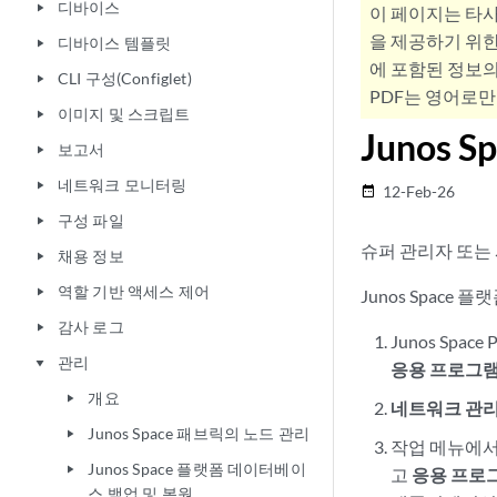
디바이스
play_arrow
이 페이지는 타
을 제공하기 위한
디바이스 템플릿
play_arrow
에 포함된 정보의
CLI 구성(Configlet)
play_arrow
PDF는 영어로만
이미지 및 스크립트
play_arrow
Junos
보고서
play_arrow
네트워크 모니터링
play_arrow
12-Feb-26
date_range
구성 파일
play_arrow
슈퍼 관리자 또는 
채용 정보
play_arrow
역할 기반 액세스 제어
play_arrow
Junos Space
감사 로그
play_arrow
Junos Space
관리
play_arrow
응용 프로그
개요
play_arrow
네트워크 관
Junos Space 패브릭의 노드 관리
play_arrow
작업 메뉴에
Junos Space 플랫폼 데이터베이
play_arrow
고
응용 프로
스 백업 및 복원