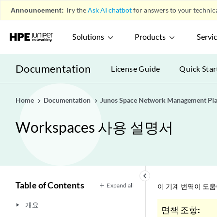
Announcement:
Try the
Ask AI chatbot
for answers to your technica
Solutions
Products
Servi
Documentation
License Guide
Quick Star
Home
Documentation
Junos Space Network Management Pl
Workspaces 사용 설명서
keyboard_arrow_left
Table of Contents
Expand all
이 기계 번역이 도
개요
play_arrow
면책 조항: