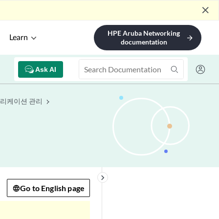
close
HPE Aruba Networking
Learn
arrow_forward
documentation
Ask AI
 애플리케이션 관리
keyboard_arrow_right
Go to English page