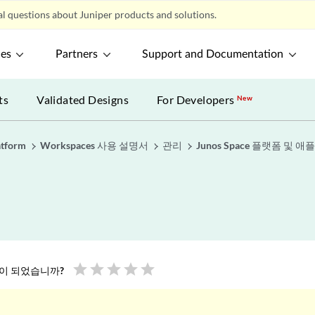
l questions about Juniper products and solutions.
ces
Partners
Support and Documentation
ts
Validated Designs
For Developers
New
atform
Workspaces 사용 설명서
관리
Junos Space 플랫폼 및
star
star
star
star
star
움이 되었습니까?