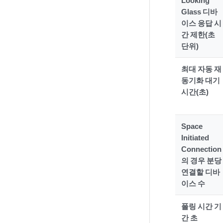
Looking
Glass 디바
이스 응답 시
간 제한(초
단위)
최대 자동 재
동기화 대기
시간(초)
Space
Initiated
Connection
의 경우 분당
연결할 디바
이스 수
폴링 시간 기
간 초