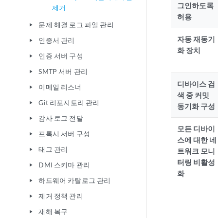
그인하도록
제거
허용
문제 해결 로그 파일 관리
play_arrow
자동 재동기
인증서 관리
play_arrow
화 장치
인증 서버 구성
play_arrow
SMTP 서버 관리
play_arrow
디바이스 검
이메일 리스너
play_arrow
색 중 커밋
Git 리포지토리 관리
play_arrow
동기화 구성
감사 로그 전달
play_arrow
모든 디바이
프록시 서버 구성
play_arrow
스에 대한 네
태그 관리
play_arrow
트워크 모니
터링 비활성
DMI 스키마 관리
play_arrow
화
하드웨어 카탈로그 관리
play_arrow
제거 정책 관리
play_arrow
재해 복구
play_arrow