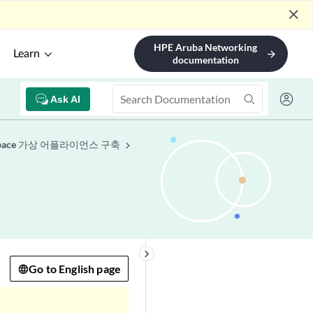
close
HPE Aruba Networking
Learn
arrow_forward
documentation
Ask AI
 Space 가상 어플라이언스 구축
keyboard_arrow_right
Go to English page