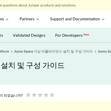
l questions about Juniper products and solutions.
ces
Partners
Support and Documentation
ts
Validated Designs
For Developers
New
atform
Junos Space 가상 어플라이언스 설치 및 구성 가이드
Junos
스 설치 및 구성 가이드
star
star
star
star
star
움이 되었습니까?