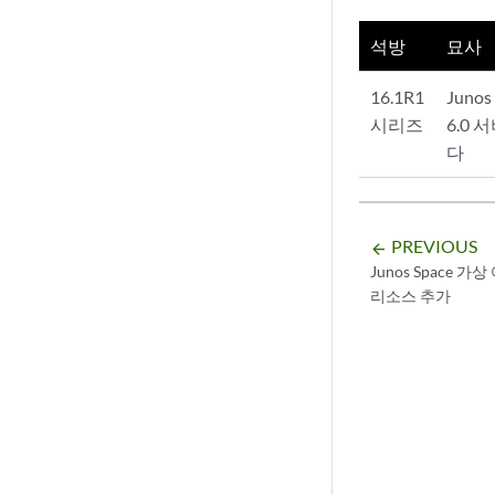
석방
묘사
16.1R1
Juno
시리즈
6.0
다
PREVIOUS
arrow_backward
Junos Space
리소스 추가