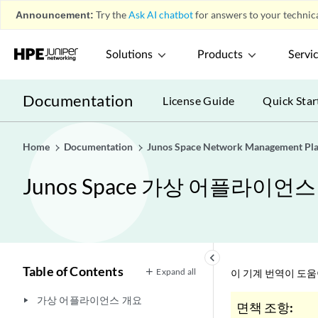
Announcement:
Try the
Ask AI chatbot
for answers to your technica
Solutions
Products
Servi
Documentation
License Guide
Quick Star
Home
Documentation
Junos Space Network Management Pl
Junos Space 가상 어플라이언
keyboard_arrow_left
Table of Contents
Expand all
이 기계 번역이 도
가상 어플라이언스 개요
play_arrow
면책 조항: