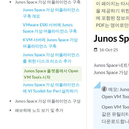
Junos Space 가상 어플라이언스 구축
play_arrow
이 페이지는 타
Junos Space 가상 어플라이언스
을 제공하기 위한
구축 개요
에 포함된 정보의
VMware ESXi 서버에 Junos
PDF는 영어로만
Space 가상 어플라이언스 구축
Junos 
KVM 서버에 Junos Space 가상
어플라이언스 구축
16-Oct-25
date_range
Junos Space 가상 어플라이언스
를 위한 디스크 리소스 추가
Junos Space 
Junos Space 플랫폼에서 Open
Junos Spac
VM Tools 시작
Junos Space 가상 어플라이언스
메모:
Jun
에 VI Toolkit for Perl 설치하기
Open VM T
Junos Space 가상 어플라이언스 구성
play_arrow
Open VM Tool
패브릭에 노드 보기 및 추가
play_arrow
같은 유틸리티
다운로드합니