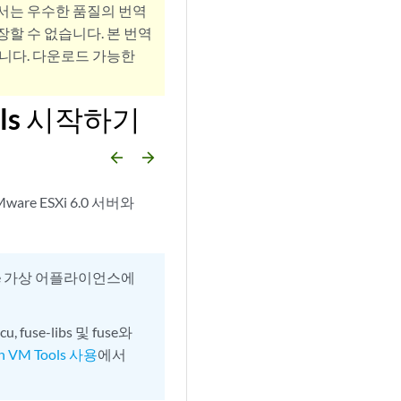
서는 우수한 품질의 번역
할 수 없습니다. 본 번역
니다. 다운로드 가능한
ools 시작하기
arrow_backward
arrow_forward
are ESXi 6.0 서버와
Space 가상 어플라이언스에
u, fuse-libs 및 fuse와
n VM Tools 사용
에서