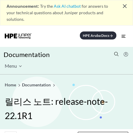
close
Announcement:
Try the
Ask AI chatbot
for answers to
your technical questions about Juniper products and
solutions.
HPE Aruba Docs
arrow_forward
Documentation
Menu
Home
Documentation
릴리스 노트: release-note-
22.1R1