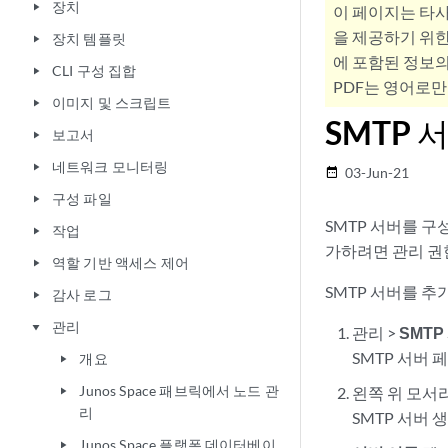
장치
play_arrow
이 페이지는 타
을 제공하기 위한
장치 템플릿
play_arrow
에 포함된 정보의
CLI 구성 집합
play_arrow
PDF는 영어로만
이미지 및 스크립트
play_arrow
SMTP 
보고서
play_arrow
네트워크 모니터링
play_arrow
03-Jun-21
date_range
구성 파일
play_arrow
SMTP 서버를 구
작업
play_arrow
가하려면 관리 권
역할 기반 액세스 제어
play_arrow
SMTP 서버를 
감사 로그
play_arrow
관리
play_arrow
관리
>
SMTP
SMTP 서버 
개요
play_arrow
Junos Space 패브릭에서 노드 관
왼쪽 위 모서리
play_arrow
리
SMTP 서버 
Junos Space 플랫폼 데이터베이
play_arrow