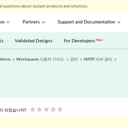
l questions about Juniper products and solutions.
ces
Partners
Support and Documentation
ts
Validated Designs
For Developers
New
atform
Workspaces 사용자 가이드
관리
SMTP 서버 관리
star
star
star
star
star
움이 되었습니까?