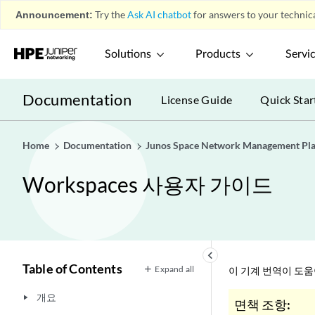
Announcement:
Try the
Ask AI chatbot
for answers to your technica
Solutions
Products
Servi
Documentation
License Guide
Quick Star
Home
Documentation
Junos Space Network Management Pl
Workspaces 사용자 가이드
keyboard_arrow_left
Table of Contents
Expand all
이 기계 번역이 도
개요
play_arrow
면책 조항: