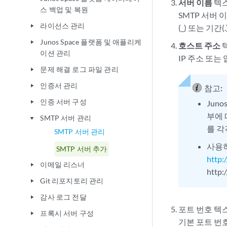
서버 이름
텍스
스 백업 및 복원
SMTP 서버 
라이선스 관리
play_arrow
(_) 또는 기간
Junos Space 플랫폼 및 애플리케
play_arrow
호스트 주소
텍
이션 관리
IP 주소 또
문제 해결 로그 파일 관리
play_arrow
인증서 관리
play_arrow
참고:
인증 서버 구성
Jun
play_arrow
부에 따
SMTP 서버 관리
play_arrow
를 각
SMTP 서버 관리
사용하
SMTP 서버 추가
http:
이메일 리스너
play_arrow
http:
Git 리포지토리 관리
play_arrow
감사 로그 전달
play_arrow
포트 번호 텍
프록시 서버 구성
play_arrow
기본 포트 번호