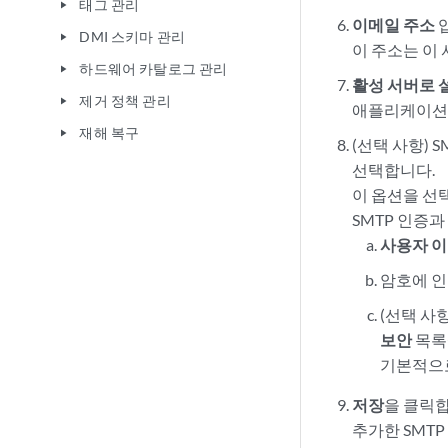
태그 관리
play_arrow
이메일 주소
입
DMI 스키마 관리
play_arrow
이 주소는 이
하드웨어 카탈로그 관리
play_arrow
활성 서버로 
제거 정책 관리
play_arrow
애플리케이션이
재해 복구
play_arrow
(선택 사항)
선택합니다.
이 옵션을 선
SMTP 인증
사용자 
암호에 인
(선택 사항)
보안
목록
기본적으로
저장
을 클릭
추가한 SMTP