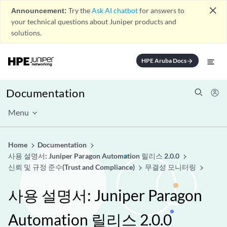
close
Announcement:
Try the
Ask AI chatbot
for answers to
your technical questions about Juniper products and
solutions.
HPE Aruba Docs
arrow_forward
Documentation
Menu
Home
Documentation
사용 설명서: Juniper Paragon Automation 릴리스 2.0.0
신뢰 및 규정 준수(Trust and Compliance)
무결성 모니터링
사용 설명서: Juniper Paragon
Automation 릴리스 2.0.0