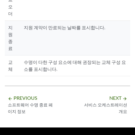
오
더
지
지원 계약이 만료되는 날짜를 표시합니다.
원
종
료
교
수명이 다한 구성 요소에 대해 권장되는 교체 구성 요
체
소를 표시합니다.
PREVIOUS
NEXT
arrow_backward
arrow_forward
소프트웨어 수명 종료 페
서비스 오케스트레이션
이지 정보
개요