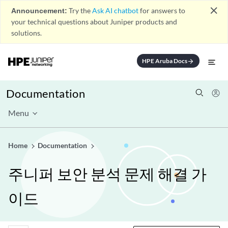
close
Announcement:
Try the
Ask AI chatbot
for answers to
your technical questions about Juniper products and
solutions.
HPE Aruba Docs
arrow_forward
Documentation
Menu
Home
Documentation
주니퍼 보안 분석 문제 해결 가
이드