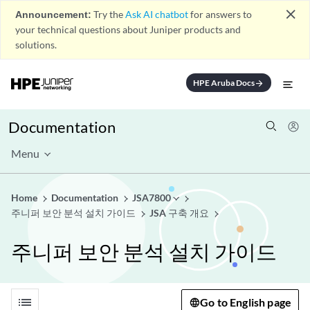
close
Announcement:
Try the
Ask AI chatbot
for answers to
your technical questions about Juniper products and
solutions.
HPE Aruba Docs
arrow_forward
Documentation
Menu
Home
Documentation
JSA7800
주니퍼 보안 분석 설치 가이드
JSA 구축 개요
주니퍼 보안 분석 설치 가이드
list
Go to English page