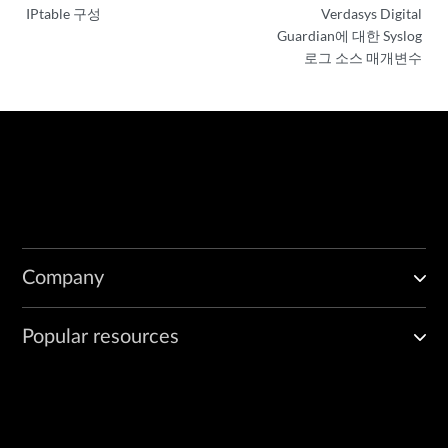
IPtable 구성
Verdasys Digital
Guardian에 대한 Syslog
로그 소스 매개변수
Company
Popular resources