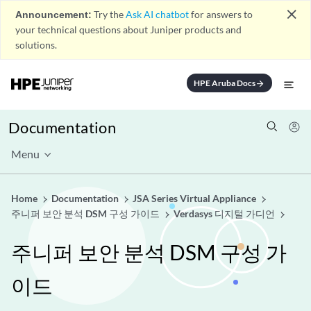
close
Announcement:
Try the
Ask AI chatbot
for answers to
your technical questions about Juniper products and
solutions.
HPE Aruba Docs
arrow_forward
Documentation
Menu
Home
Documentation
JSA Series Virtual Appliance
주니퍼 보안 분석 DSM 구성 가이드
Verdasys 디지털 가디언
주니퍼 보안 분석 DSM 구성 가
이드