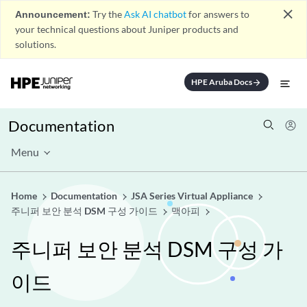
close
Announcement:
Try the
Ask AI chatbot
for answers to
your technical questions about Juniper products and
solutions.
HPE Aruba Docs
arrow_forward
Documentation
Menu
Home
Documentation
JSA Series Virtual Appliance
주니퍼 보안 분석 DSM 구성 가이드
맥아피
주니퍼 보안 분석 DSM 구성 가
이드