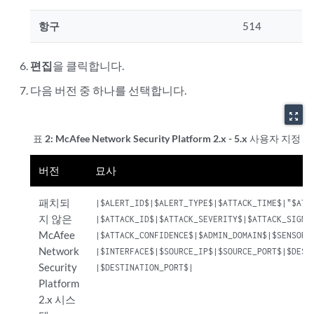
항구
514
편집
을 클릭합니다.
다음 버전 중 하나를 선택합니다.
zoom_out_map
표 2:
McAfee Network Security Platform 2.x - 5.x 사용자 지
버전
묘사
패치되
|$ALERT_ID$|$ALERT_TYPE$|$ATTACK_TIME$|"$ATTA
지 않은
|$ATTACK_ID$|$ATTACK_SEVERITY$|$ATTACK_SIGNAT
McAfee
|$ATTACK_CONFIDENCE$|$ADMIN_DOMAIN$|$SENSOR_N
Network
|$INTERFACE$|$SOURCE_IP$|$SOURCE_PORT$|$DESTI
Security
|$DESTINATION_PORT$|
Platform
2.x 시스