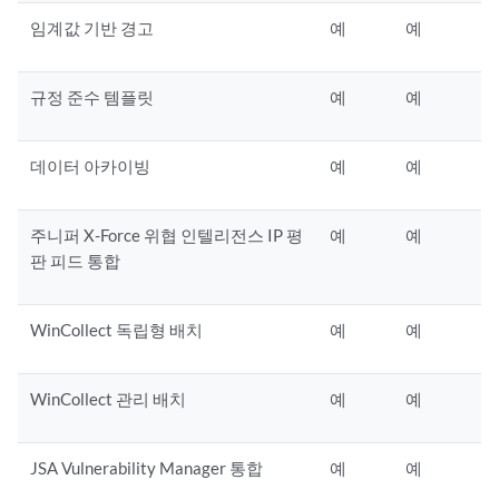
임계값 기반 경고
예
예
규정 준수 템플릿
예
예
데이터 아카이빙
예
예
주니퍼 X-Force 위협 인텔리전스
IP 평
예
예
판 피드 통합
WinCollect 독립형 배치
예
예
WinCollect 관리 배치
예
예
JSA Vulnerability Manager
통합
예
예