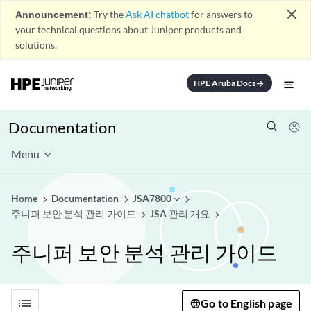
close
Announcement:
Try the
Ask AI chatbot
for answers to
your technical questions about Juniper products and
solutions.
HPE Aruba Docs
arrow_forward
Documentation
Menu
Home
Documentation
JSA7800
주니퍼 보안 분석 관리 가이드
JSA 관리 개요
주니퍼 보안 분석 관리 가이드
list
Go to English page