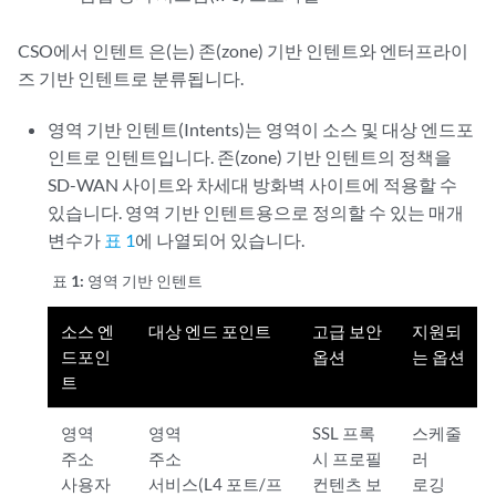
CSO에서 인텐트 은(는) 존(zone) 기반 인텐트와 엔터프라이
즈 기반 인텐트로 분류됩니다.
영역 기반 인텐트(Intents)는 영역이 소스 및 대상 엔드포
인트로 인텐트입니다. 존(zone) 기반 인텐트의 정책을
SD-WAN 사이트와 차세대 방화벽 사이트에 적용할 수
있습니다. 영역 기반 인텐트용으로 정의할 수 있는 매개
변수가
표 1
에 나열되어 있습니다.
표 1:
영역 기반 인텐트
소스 엔
대상 엔드 포인트
고급 보안
지원되
드포인
옵션
는 옵션
트
영역
영역
SSL 프록
스케줄
주소
주소
시 프로필
러
사용자
서비스(L4 포트/프
컨텐츠 보
로깅