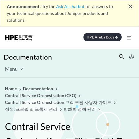
close
Announcement:
Try the
Ask AI chatbot
for answers to
your technical questions about Juniper products and
solutions.
HPE Aruba Docs
arrow_forward
Documentation
Menu
Home
Documentation
Contrail Service Orchestration (CSO)
Contrail Service Orchestration 고객 포털 사용자 가이드
정책, 프로필 및 프록시 관리
방화벽 정책 관리
Contrail Service