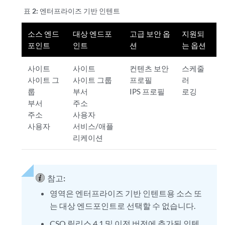
표 2:
엔터프라이즈 기반 인텐트
소스 엔드
대상 엔드포
고급 보안 옵
지원되
포인트
인트
션
는 옵션
사이트
사이트
컨텐츠 보안
스케줄
사이트 그
사이트 그룹
프로필
러
룹
부서
IPS 프로필
로깅
부서
주소
주소
사용자
사용자
서비스/애플
리케이션
참고:
영역은 엔터프라이즈 기반 인텐트용 소스 또
는 대상 엔드포인트로 선택할 수 없습니다.
CSO 릴리스 4.1 및 이전 버전에 추가된 인텐