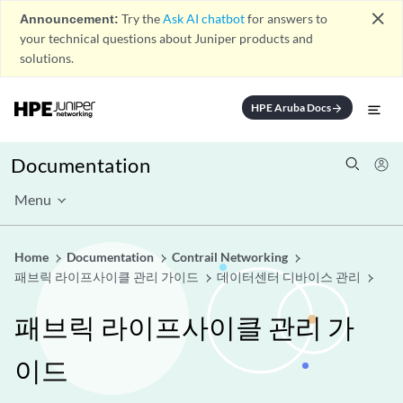
close
Announcement:
Try the
Ask AI chatbot
for answers to
your technical questions about Juniper products and
solutions.
HPE Aruba Docs
arrow_forward
Documentation
Menu
Home
Documentation
Contrail Networking
패브릭 라이프사이클 관리 가이드
데이터센터 디바이스 관리
패브릭 라이프사이클 관리 가
이드