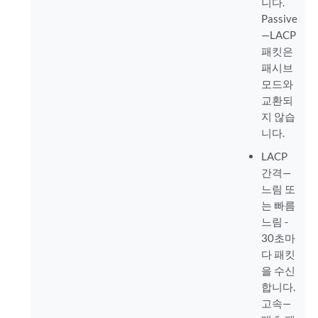
니다.
Passive
—LACP
패킷은
패시브
모드와
교환되
지 않습
니다.
LACP
간격—
느림 또
는 빠름
느림 -
30초마
다 패킷
을 수신
합니다.
고속—