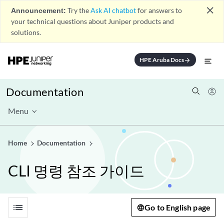
close
Announcement:
Try the
Ask AI chatbot
for answers to
your technical questions about Juniper products and
solutions.
HPE Aruba Docs
arrow_forward
Documentation
Menu
Home
Documentation
CLI 명령 참조 가이드
list
Go to English page