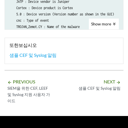
    JATP : Device vendor is Juniper

    Cortex : Device product is Cortex

    5.0 : Device version (Version number as shown in the GUI)

    cnc : Type of event

Show
more
    TROJAN_Zemot.CY : Name of the malware

    7 : Severity (range between 0-10)

    995 : External ID

또한보십시오
    123 : Event ID

    2016-01-23 17:36:39.841+00 : Last Activity Time stamp

샘플 CEF 및 Syslog 알림
    50.154.149.189 : Source IP Address

    192.168.1.10 : Destination IP Address

    0.5 : Malware Severity Rating

    Trojan_DataTheft : Malware Category

PREVIOUS
NEXT
arrow_backward
arrow_forward
SIEM을 위한 CEF, LEEF
샘플 CEF 및 Syslog 알림
및 Syslog 지원 사용자 가
이드