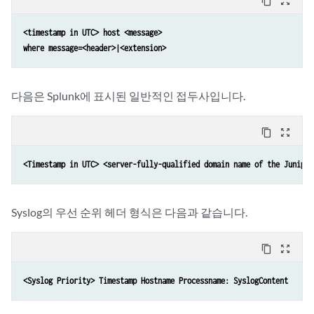
content_copy
zoom_out_map
<timestamp in UTC> host <message>
where message=<header>|<extension>
다음은 Splunk에 표시된 일반적인 접두사입니다.
content_copy
zoom_out_map
<Timestamp in UTC> <server-fully-qualified domain name of the Juniper
Syslog의 우선 순위 헤더 형식은 다음과 같습니다.
content_copy
zoom_out_map
<Syslog Priority> Timestamp Hostname Processname: SyslogContent