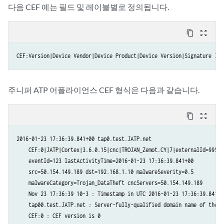
다음 CEF 예는 필드 및 레이블별로 정의됩니다.
content_copy
zoom_out_map
주니퍼 ATP 어플라이언스 CEF 형식은 다음과 같습니다.
content_copy
zoom_out_map
2016-01-23 17:36:39.841+00 tap0.test.JATP.net

    CEF:0|JATP|Cortex|3.6.0.15|cnc|TROJAN_Zemot.CY|7|externalId=995

    eventId=123 lastActivityTime=2016-01-23 17:36:39.841+00

    src=50.154.149.189 dst=192.168.1.10 malwareSeverity=0.5

    malwareCategory=Trojan_DataTheft cncServers=50.154.149.189

    Nov 23 17:36:39 10-3 : Timestamp in UTC 2016-01-23 17:36:39.841+00
    tap00.test.JATP.net : Server-fully-qualified domain name of the JA
    CEF:0 : CEF version is 0
