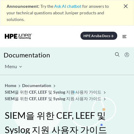
close
Announcement:
Try the
Ask AI chatbot
for answers to
your technical questions about Juniper products and
solutions.
HPE Aruba Docs
arrow_forward
Documentation
Menu
Home
Documentation
SIEM을 위한 CEF, LEEF 및 Syslog 지원 사용자 가이드
SIEM을 위한 CEF, LEEF 및 Syslog 지원 사용자 가이드
SIEM을 위한 CEF, LEEF 및
Syslog 지원 사용자 가이드