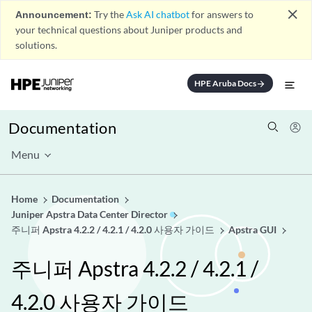
close
Announcement:
Try the
Ask AI chatbot
for answers to
your technical questions about Juniper products and
solutions.
HPE Aruba Docs
arrow_forward
Documentation
Menu
Home
Documentation
Juniper Apstra Data Center Director
주니퍼 Apstra 4.2.2 / 4.2.1 / 4.2.0 사용자 가이드
Apstra GUI
주니퍼 Apstra 4.2.2 / 4.2.1 /
4.2.0 사용자 가이드