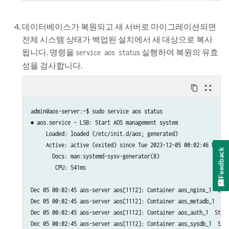
/var/lib/aos/db/

/var/lib/aos/db/_Main-00000000656e68c2-000bc9e4-log

데이터베이스가 복원되고 새 서버로 마이그레이션되면
/var/lib/aos/db/_Auth-00000000656e68be-000eacab-log-valid

전체 시스템 상태가 백업된 설치에서 새 대상으로 복사
/var/lib/aos/db/_Auth-000000006553e3a7-0000be2f-log-valid

됩니다. 명령을
실행하여 복원의 유효
/var/lib/aos/db/_Central-00000000656e68b4-0002ce01-checkpoint

service aos status
/var/lib/aos/db/_AosController-00000000656e68b9-000bbbf0-log

성을 검사합니다.
/var/lib/aos/db/_Central-000000006553e3a5-00064668-log-valid

/var/lib/aos/db/_Main-000000006553e3aa-00052829-log

content_copy
zoom_out_map
/var/lib/aos/db/_Auth-000000006553e3a7-0000be2f-checkpoint

/var/lib/aos/db/_Main-00000000656e68c2-000bc9e4-checkpoint

admin@aos-server:~$ sudo service aos status

/var/lib/aos/db/_Central-00000000656e68b4-0002ce01-log

● aos.service - LSB: Start AOS management system

/var/lib/aos/db/_AosSysdb-00000000656e68aa-0000ee5d-log

     Loaded: loaded (/etc/init.d/aos; generated)

/var/lib/aos/db/_Auth-00000000656e68be-000eacab-log

     Active: active (exited) since Tue 2023-12-05 00:02:46 UTC; 2
Feedback
/var/lib/aos/db/_Main-000000006553e3aa-00052829-checkpoint-valid

       Docs: man:systemd-sysv-generator(8)

/var/lib/aos/db/_AosController-00000000656e68b9-000bbbf0-checkpoi
        CPU: 541ms

/var/lib/aos/db/.devpi/

/var/lib/aos/db/.devpi/server/

Dec 05 00:02:45 aos-server aos[1112]: Container aos_nginx_1  Star
/var/lib/aos/db/.devpi/server/.event_serial

Dec 05 00:02:45 aos-server aos[1112]: Container aos_metadb_1  Sta
/var/lib/aos/db/.devpi/server/.serverversion

Dec 05 00:02:45 aos-server aos[1112]: Container aos_auth_1  Start
/var/lib/aos/db/.devpi/server/.sqlite

Dec 05 00:02:45 aos-server aos[1112]: Container aos_sysdb_1  Star