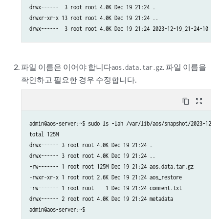
drwx------  3 root root 4.0K Dec 19 21:24 .

drwxr-xr-x 13 root root 4.0K Dec 19 21:24 ..

drwx------  3 root root 4.0K Dec 19 21:24 2023-12-19_21-24-10
파일 이름은 이어야 합니다
. 파일 이름을
aos.data.tar.gz
확인하고 필요한 경우 수정합니다.
content_copy
zoom_out_map
admin@aos-server:~$ sudo ls -lah /var/lib/aos/snapshot/2023-12-19
total 125M

drwx------ 3 root root 4.0K Dec 19 21:24 .

drwx------ 3 root root 4.0K Dec 19 21:24 ..

-rw------- 1 root root 125M Dec 19 21:24 aos.data.tar.gz

-rwxr-xr-x 1 root root 2.6K Dec 19 21:24 aos_restore

-rw------- 1 root root    1 Dec 19 21:24 comment.txt

drwx------ 2 root root 4.0K Dec 19 21:24 metadata

admin@aos-server:~$ 