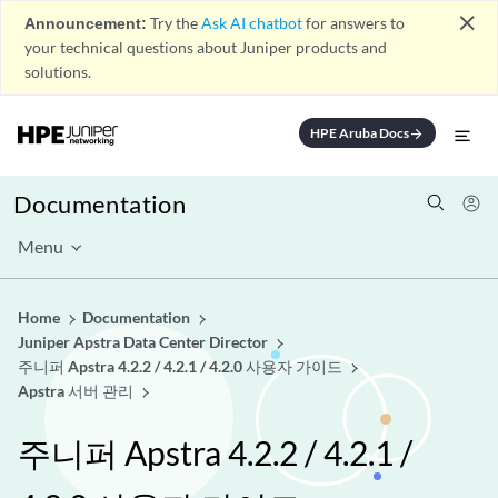
close
Announcement:
Try the
Ask AI chatbot
for answers to
your technical questions about Juniper products and
solutions.
HPE Aruba Docs
arrow_forward
Documentation
Menu
Home
Documentation
Juniper Apstra Data Center Director
주니퍼 Apstra 4.2.2 / 4.2.1 / 4.2.0 사용자 가이드
Apstra 서버 관리
주니퍼 Apstra 4.2.2 / 4.2.1 /