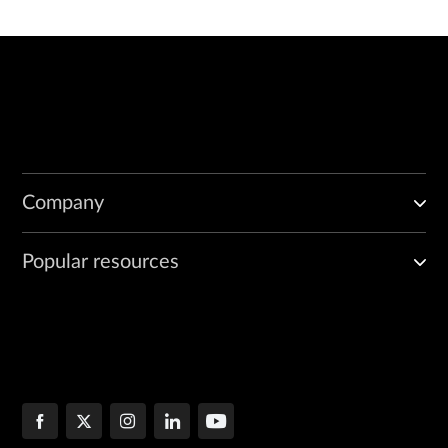
/etc/aos-img-chksum/

/etc/aos-img-chksum/checksums

/etc/aos-img-chksum/key.pub

/etc/aos-img-chksum/checksums.signed

/opt/aos/aos-compose.deb

/opt/aos/frontend_images/

/opt/aos/frontend_images/jinja_docs.zip

/opt/aos/frontend_images/aos-web-ui.zip

/opt/aos/frontend_images/sdt_docs.zip

Company
/etc/aos/version

/etc/aos-auth/secret_key

/etc/aos-credential/secret_key

Popular resources
Selecting previously unselected package aos-compose.

(Reading database ... 83670 files and directories currently insta
Preparing to unpack /opt/aos/aos-compose.deb ...

Unpacking aos-compose (4.2.0-236) ...

Setting up aos-compose (4.2.0-236) ...

Verifying checksums for docker images...

Signature Verified Successfully

Verified.
