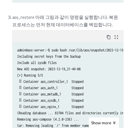
아래 그림과 같이 명령을 실행합니다. 복원
aos_restore
프로세스는 먼저 현재 데이터베이스를 백업합니다.
content_copy
zoom_out_map
admin@aos-server:~$ sudo bash /var/lib/aos/snapshot/2023-12-19_21
Including secret keys from the backup

Include all sysdb files

New AOS snapshot: 2023-12-19_21-49-08

[+] Running 5/5

 ⠿ Container aos_controller_1  Stopped                          
 ⠿ Container aos_auth_1        Stopped                          
 ⠿ Container aos_metadb_1      Stopped                          
 ⠿ Container aos_sysdb_1       Stopped                          
 ⠿ Container aos_nginx_1       Stopped                          
(Reading database ... 83704 files and directories currently insta
Removing aos-compose (4.2.0-236) ...

Show
more
tar: Removing leading `/' from member names
