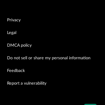
[+] Running 5/5

 ⠿ Container aos_auth_1        Started                          
 ⠿ Container aos_metadb_1      Started                          
 ⠿ Container aos_sysdb_1       Started                          
Privacy
 ⠿ Container aos_controller_1  Started                          
 ⠿ Container aos_nginx_1       Started                          
admin@aos-server:~$ 
Legal
DMCA policy
Do not sell or share my personal information
Feedback
Report a vulnerability