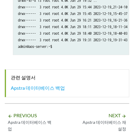
drwxr-xr-x 13 root root 4.0K Jun 29 19:32 ..

/var/lib/aos/db/_Auth-00000000656e68be-000eacab-checkpoint-valid

drwx------  3 root root 4.0K Jun 29 15:44 2023-12-19_21-24-10

/var/lib/aos/db/_AosController-00000000656e68b9-000bbbf0-log-vali
drwx------  3 root root 4.0K Jun 29 15:45 2023-12-19_15-45-37

/var/lib/aos/db/_AosSysdb-00000000656e68aa-0000ee5d-checkpoint-va
drwx------  3 root root 4.0K Jun 29 16:21 2023-12-19_16-21-36

/var/lib/aos/db/_AosAuth-00000000656e68a9-0007cb45-checkpoint-val
drwx------  3 root root 4.0K Jun 29 18:11 2023-12-19_18-11-34

/var/lib/aos/db/_Central-000000006553e3a5-00064668-checkpoint

drwx------  3 root root 4.0K Jun 29 18:40 2023-12-19_18-40-03

/var/lib/aos/db/_Main-00000000656e68c2-000bc9e4-log-valid

drwx------  3 root root 4.0K Jun 29 19:31 2023-12-19_19-31-43

/var/lib/aos/anomaly/

admin@aos-server:~$ 
/var/lib/aos/anomaly/_Anomaly-00000000650916f3-000e3d9b-checkpoin
/var/lib/aos/anomaly/_Anomaly-00000000656e68bf-0006052e-checkpoin
/var/lib/aos/anomaly/_Anomaly-00000000650916f3-000e3d9b-checkpoin
/var/lib/aos/anomaly/_Anomaly-000000006553e3a7-0004794b-checkpoin
관련 설명서
/var/lib/aos/anomaly/_Anomaly-000000006553e3a7-0004794b-log-valid
/var/lib/aos/anomaly/_Anomaly-00000000656e68bf-0006052e-checkpoin
Apstra 데이터베이스 백업
/var/lib/aos/anomaly/_Anomaly-00000000650916f3-000e3d9b-log

/var/lib/aos/anomaly/_Anomaly-00000000656e68bf-0006052e-log-valid
/var/lib/aos/anomaly/_Anomaly-000000006553e3a7-0004794b-checkpoin
/var/lib/aos/anomaly/_Anomaly-00000000656e68bf-0006052e-log

PREVIOUS
NEXT
arrow_backward
arrow_forward
/var/lib/aos/anomaly/_Anomaly-000000006553e3a7-0004794b-log

Apstra 데이터베이스 백
Apstra 데이터베이스 재
/var/lib/aos/anomaly/_Anomaly-00000000650916f3-000e3d9b-log-valid
업
설정
/etc/aos/aos.conf
