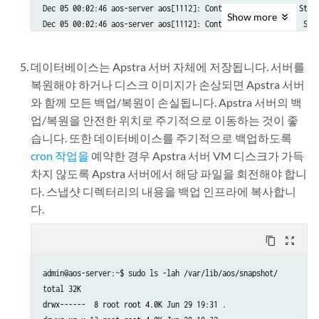
/var/lib/aos/db/.devpi/server/.nodeinfo

Dec 05 00:02:46 aos-server aos[1112]: Container aos_auth_1  Start
Show
more
/var/lib/aos/db/_AosSysdb-00000000656e68aa-0000ee5d-log-valid

Dec 05 00:02:46 aos-server aos[1112]: Container aos_sysdb_1  Star
/var/lib/aos/db/_Central-00000000656e68b4-0002ce01-log-valid

Dec 05 00:02:46 aos-server aos[1112]: Container aos_metadb_1  Sta
/var/lib/aos/db/_Central-000000006553e3a5-00064668-checkpoint-val
Dec 05 00:02:46 aos-server aos[1112]: Container aos_controller_1 
데이터베이스는 Apstra 서버 자체에 저장됩니다. 서버를
/var/lib/aos/db/_Main-000000006553e3aa-00052829-checkpoint

Dec 05 00:02:46 aos-server aos[1112]: Container aos_nginx_1  Star
/var/lib/aos/db/_AosSysdb-00000000656e68aa-0000ee5d-checkpoint

복원해야 하거나 디스크 이미지가 손상되면 Apstra 서버
Dec 05 00:02:46 aos-server systemd[1]: Started LSB: Start AOS man
/var/lib/aos/db/_Metadb-00000000656e68a9-000c719b-log

와 함께 모든 백업/복원이 손실됩니다. Apstra 서버의 백
admin@aos-server:~$ 
/var/lib/aos/db/_Metadb-00000000656e68a9-000c719b-log-valid

업/복원을 안전한 위치로 주기적으로 이동하는 것이 좋
/var/lib/aos/db/_AosAuth-00000000656e68a9-0007cb45-log-valid

습니다. 또한 데이터베이스를 주기적으로 백업하도록
/var/lib/aos/db/_Auth-000000006553e3a7-0000be2f-log

cron 작업을
예약한 경우 Apstra 서버 VM 디스크가 가득
/var/lib/aos/db/_Main-000000006553e3aa-00052829-log-valid

차지 않도록 Apstra 서버에서 해당 파일을 회전해야 합니
/var/lib/aos/db/_AosAuth-00000000656e68a9-0007cb45-checkpoint

다. 스냅샷 디렉터리의 내용을 백업 인프라에 복사합니
/var/lib/aos/db/_Central-00000000656e68b4-0002ce01-checkpoint-val
/var/lib/aos/db/_Central-000000006553e3a5-00064668-log

다.
/var/lib/aos/db/_Auth-000000006553e3a7-0000be2f-checkpoint-valid

/var/lib/aos/db/_Metadb-00000000656e68a9-000c719b-checkpoint

content_copy
zoom_out_map
/var/lib/aos/db/_Main-00000000656e68c2-000bc9e4-checkpoint-valid

/var/lib/aos/db/_AosAuth-00000000656e68a9-0007cb45-log

admin@aos-server:~$ sudo ls -lah /var/lib/aos/snapshot/

/var/lib/aos/db/_AosController-00000000656e68b9-000bbbf0-checkpoi
total 32K

/var/lib/aos/db/_Auth-00000000656e68be-000eacab-checkpoint

drwx------  8 root root 4.0K Jun 29 19:31 .

/var/lib/aos/db/_Metadb-00000000656e68a9-000c719b-checkpoint-vali