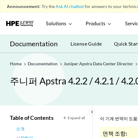
Announcement:
Try the
Ask AI chatbot
for answers to your technica
Solutions
Products
Servi
Documentation
License Guide
Quick Star
Home
Documentation
Juniper Apstra Data Center Director
주니퍼 Apstra 4.2.2 / 4.2.1 / 
keyboard_arrow_left
Table of Contents
Expand all
이 기계 번역이 도
소개
면책 조항:
시작하기