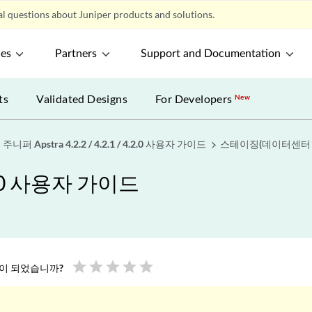
l questions about Juniper products and solutions.
ces
Partners
Support and Documentation
ts
Validated Designs
For Developers
New
주니퍼 Apstra 4.2.2 / 4.2.1 / 4.2.0 사용자 가이드
스테이징(데이터센터 
4.2.0 사용자 가이드
star
star
star
star
star
움이 되었습니까?