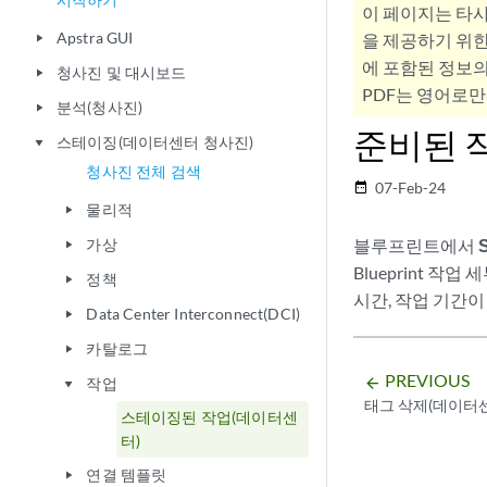
이 페이지는 타
Apstra GUI
을 제공하기 위한
play_arrow
에 포함된 정보의
청사진 및 대시보드
play_arrow
PDF는 영어로만
분석(청사진)
play_arrow
준비된 
스테이징(데이터센터 청사진)
play_arrow
청사진 전체 검색
07-Feb-24
date_range
물리적
play_arrow
가상
블루프린트에서
play_arrow
Blueprint 작
정책
play_arrow
시간, 작업 기간이
Data Center Interconnect(DCI)
play_arrow
카탈로그
play_arrow
PREVIOUS
arrow_backward
작업
play_arrow
태그 삭제(데이터
스테이징된 작업(데이터센
터)
연결 템플릿
play_arrow