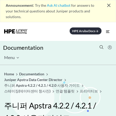
close
Announcement:
Try the
Ask AI chatbot
for answers to
your technical questions about Juniper products and
solutions.
HPE Aruba Docs
arrow_forward
Documentation
Menu
Home
Documentation
Juniper Apstra Data Center Director
주니퍼 Apstra 4.2.2 / 4.2.1 / 4.2.0 사용자 가이드
스테이징(데이터센터 청사진)
연결 템플릿
프리미티브
주니퍼 Apstra 4.2.2 / 4.2.1 /