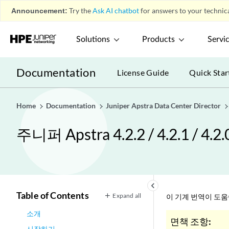
Announcement:
Try the
Ask AI chatbot
for answers to your technica
Solutions
Products
Servi
Documentation
License Guide
Quick Star
Home
Documentation
Juniper Apstra Data Center Director
주니퍼 Apstra 4.2.2 / 4.2.1 / 
keyboard_arrow_left
Table of Contents
Expand all
이 기계 번역이 도
소개
면책 조항:
시작하기