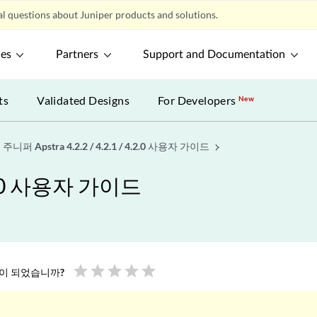
l questions about Juniper products and solutions.
ces
Partners
Support and Documentation
ts
Validated Designs
For Developers
New
주니퍼 Apstra 4.2.2 / 4.2.1 / 4.2.0 사용자 가이드
4.2.0 사용자 가이드
star
star
star
star
star
움이 되었습니까?