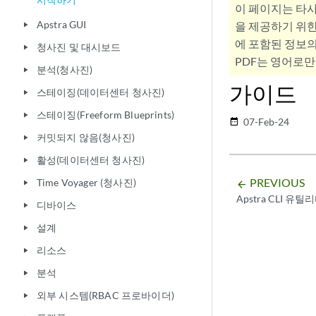
이 페이지는 타
Apstra GUI
을 제공하기 위한
play_arrow
에 포함된 정보의
청사진 및 대시보드
play_arrow
PDF는 영어로만
분석(청사진)
play_arrow
가이드
스테이징(데이터센터 청사진)
play_arrow
스테이징(Freeform Blueprints)
play_arrow
07-Feb-24
date_range
커밋되지 않음(청사진)
play_arrow
활성(데이터센터 청사진)
play_arrow
PREVIOUS
Time Voyager (청사진)
arrow_backward
play_arrow
Apstra CLI 유틸
디바이스
play_arrow
설계
play_arrow
리소스
play_arrow
분석
play_arrow
외부 시스템(RBAC 프로바이더)
play_arrow