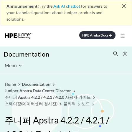
close
Announcement:
Try the
Ask AI chatbot
for answers to
your technical questions about Juniper products and
solutions.
HPE Aruba Docs
arrow_forward
Documentation
Menu
Home
Documentation
Juniper Apstra Data Center Director
주니퍼 Apstra 4.2.2 / 4.2.1 / 4.2.0 사용자 가이드
스테이징(데이터센터 청사진)
물리적
노드
주니퍼 Apstra 4.2.2 / 4.2.1 /