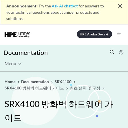
close
Announcement:
Try the
Ask AI chatbot
for answers to
your technical questions about Juniper products and
solutions.
HPE Aruba Docs
arrow_forward
Documentation
Menu
Home
Documentation
SRX4100
SRX4100 방화벽 하드웨어 가이드
최초 설치 및 구성
SRX4100 방화벽 하드웨어 가
이드