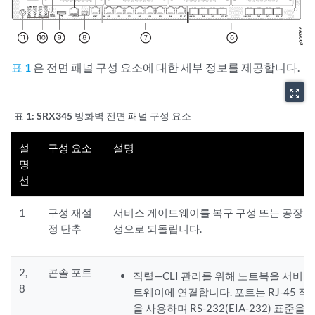
표 1
은 전면 패널 구성 요소에 대한 세부 정보를 제공합니다.
zoom_out_map
표 1:
SRX345 방화벽 전면 패널 구성 요소
설
구성 요소
설명
명
선
1
구성 재설
서비스 게이트웨이를 복구 구성 또는 공장 기
정 단추
성으로 되돌립니다.
2,
콘솔 포트
직렬—CLI 관리를 위해 노트북을 서비스
8
트웨이에 연결합니다. 포트는 RJ-45 직
을 사용하며 RS-232(EIA-232) 표준을