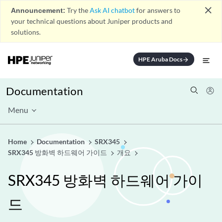
close
Announcement:
Try the
Ask AI chatbot
for answers to
your technical questions about Juniper products and
solutions.
HPE Aruba Docs
arrow_forward
Documentation
Menu
Home
Documentation
SRX345
SRX345 방화벽 하드웨어 가이드
개요
SRX345 방화벽 하드웨어 가이
드