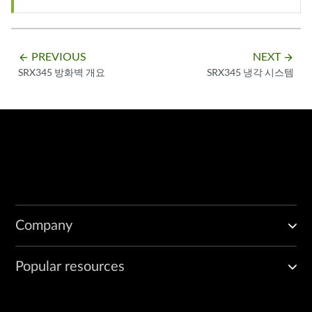
PREVIOUS
NEXT
arrow_backward
arrow_forward
SRX345 방화벽 개요
SRX345 냉각 시스템
Company
Popular resources