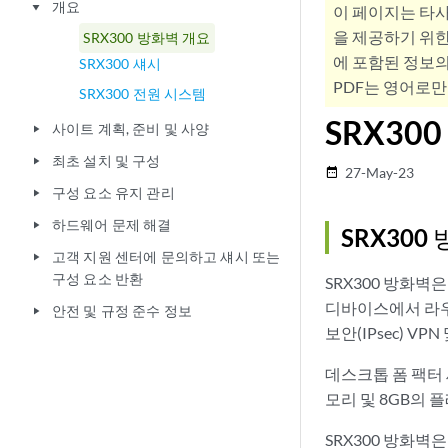
개요
play_arrow
이 페이지는 타
을 제공하기 위한
SRX300 방화벽 개요
에 포함된 정보의
SRX300 섀시
PDF는 영어로만
SRX300 전원 시스템
SRX30
사이트 계획, 준비 및 사양
play_arrow
최초 설치 및 구성
play_arrow
27-May-23
date_range
구성 요소 유지 관리
play_arrow
하드웨어 문제 해결
play_arrow
SRX300
고객 지원 센터에 문의하고 섀시 또는
play_arrow
구성 요소 반환
SRX300 방화
디바이스에서 라우팅
안전 및 규정 준수 정보
play_arrow
보안(IPsec) 
데스크톱 폼 팩터 섀
모리 및 8GB의 
SRX300 방화벽은