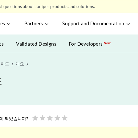
l questions about Juniper products and solutions.
ces
Partners
Support and Documentation
ts
Validated Designs
For Developers
New
가이드
개요
드
star
star
star
star
star
움이 되었습니까?