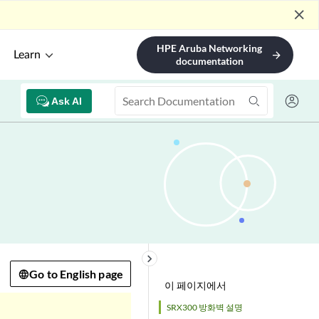
close
HPE Aruba Networking
Learn
arrow_forward
documentation
Ask AI
keyboard_arrow_right
Go to English page
이 페이지에서
SRX300 방화벽 설명