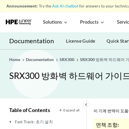
Announcement:
Try the
Ask AI chatbot
for answers to your technica
Solutions
Products
Servi
Documentation
License Guide
Quick Star
Home
Documentation
SRX300
SRX300 방화벽 하드웨어 
SRX300 방화벽 하드웨어 가이
keyboard_arrow_left
Table of Contents
Expand all
이 기계 번역이 도
Fast Track: 초기 설치
play_arrow
면책 조항: